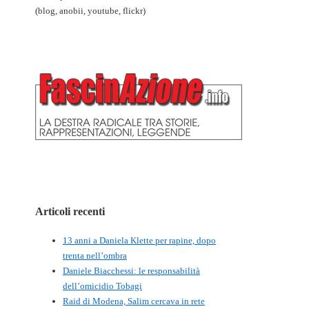
(blog, anobii, youtube, flickr)
Articoli recenti
13 anni a Daniela Klette per rapine, dopo
trenta nell’ombra
Daniele Biacchessi: le responsabilità
dell’omicidio Tobagi
Raid di Modena, Salim cercava in rete