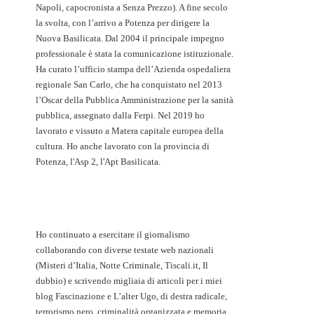
Napoli, capocronista a Senza Prezzo). A fine secolo
la svolta, con l’arrivo a Potenza per dirigere la
Nuova Basilicata. Dal 2004 il principale impegno
professionale è stata la comunicazione istituzionale.
Ha curato l’ufficio stampa dell’Azienda ospedaliera
regionale San Carlo, che ha conquistato nel 2013
l’Oscar della Pubblica Amministrazione per la sanità
pubblica, assegnato dalla Ferpi. Nel 2019 ho
lavorato e vissuto a Matera capitale europea della
cultura. Ho anche lavorato con la provincia di
Potenza, l'Asp 2, l'Apt Basilicata.
Ho continuato a esercitare il giornalismo
collaborando con diverse testate web nazionali
(Misteri d’Italia, Notte Criminale, Tiscali.it, Il
dubbio) e scrivendo migliaia di articoli per i miei
blog Fascinazione e L’alter Ugo, di destra radicale,
terrorismo nero, criminalità organizzata e memoria