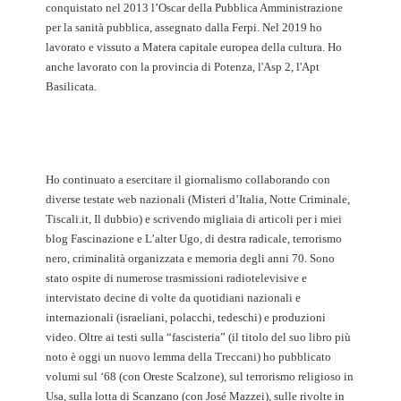
conquistato nel 2013 l’Oscar della Pubblica Amministrazione
per la sanità pubblica, assegnato dalla Ferpi. Nel 2019 ho
lavorato e vissuto a Matera capitale europea della cultura. Ho
anche lavorato con la provincia di Potenza, l'Asp 2, l'Apt
Basilicata.
Ho continuato a esercitare il giornalismo collaborando con
diverse testate web nazionali (Misteri d’Italia, Notte Criminale,
Tiscali.it, Il dubbio) e scrivendo migliaia di articoli per i miei
blog Fascinazione e L’alter Ugo, di destra radicale, terrorismo
nero, criminalità organizzata e memoria degli anni 70. Sono
stato ospite di numerose trasmissioni radiotelevisive e
intervistato decine di volte da quotidiani nazionali e
internazionali (israeliani, polacchi, tedeschi) e produzioni
video. Oltre ai testi sulla “fascisteria” (il titolo del suo libro più
noto è oggi un nuovo lemma della Treccani) ho pubblicato
volumi sul ‘68 (con Oreste Scalzone), sul terrorismo religioso in
Usa, sulla lotta di Scanzano (con José Mazzei), sulle rivolte in