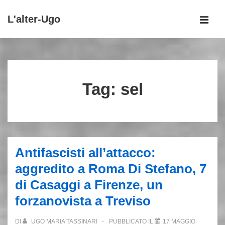
↓
L'alter-Ugo
Vai
MEN
al
Menu
contenuto
principale
principale
Tag:
sel
Antifascisti all’attacco:
aggredito a Roma Di Stefano, 7
di Casaggi a Firenze, un
forzanovista a Treviso
DI
UGO MARIA TASSINARI
PUBBLICATO IL
17 MAGGIO