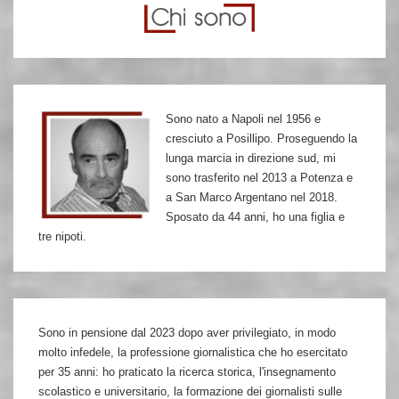
Roma
Di
Stefano,
7
di
Sono nato a Napoli nel 1956 e
Casaggi
cresciuto a Posillipo. Proseguendo la
a
lunga marcia in direzione sud, mi
Firenze,
sono trasferito nel 2013 a Potenza e
a San Marco Argentano nel 2018.
un
Sposato da 44 anni, ho una figlia e
forzanovista
tre nipoti.
a
Treviso
Sono in pensione dal 2023 dopo aver privilegiato, in modo
molto infedele, la professione giornalistica che ho esercitato
per 35 anni: ho praticato la ricerca storica, l'insegnamento
scolastico e universitario, la formazione dei giornalisti sulle