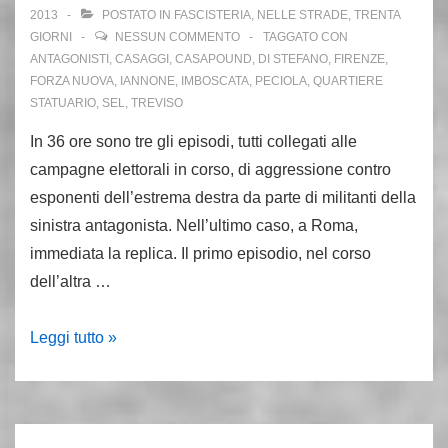
2013
POSTATO IN
FASCISTERIA
,
NELLE STRADE
,
TRENTA
GIORNI
NESSUN COMMENTO
TAGGATO CON
ANTAGONISTI
,
CASAGGI
,
CASAPOUND
,
DI STEFANO
,
FIRENZE
,
FORZA NUOVA
,
IANNONE
,
IMBOSCATA
,
PECIOLA
,
QUARTIERE
STATUARIO
,
SEL
,
TREVISO
In 36 ore sono tre gli episodi, tutti collegati alle
campagne elettorali in corso, di aggressione contro
esponenti dell’estrema destra da parte di militanti della
sinistra antagonista. Nell’ultimo caso, a Roma,
immediata la replica. Il primo episodio, nel corso
dell’altra …
Antifascisti
Leggi tutto »
all’attacco:
aggredito
a