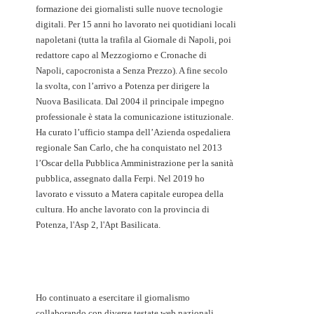
formazione dei giornalisti sulle nuove tecnologie
digitali. Per 15 anni ho lavorato nei quotidiani locali
napoletani (tutta la trafila al Giornale di Napoli, poi
redattore capo al Mezzogiorno e Cronache di
Napoli, capocronista a Senza Prezzo). A fine secolo
la svolta, con l’arrivo a Potenza per dirigere la
Nuova Basilicata. Dal 2004 il principale impegno
professionale è stata la comunicazione istituzionale.
Ha curato l’ufficio stampa dell’Azienda ospedaliera
regionale San Carlo, che ha conquistato nel 2013
l’Oscar della Pubblica Amministrazione per la sanità
pubblica, assegnato dalla Ferpi. Nel 2019 ho
lavorato e vissuto a Matera capitale europea della
cultura. Ho anche lavorato con la provincia di
Potenza, l'Asp 2, l'Apt Basilicata.
Ho continuato a esercitare il giornalismo
collaborando con diverse testate web nazionali