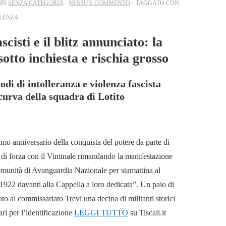
 IN
SENZA CATEGORIA
NESSUN COMMENTO
TAGGATO CON
LENZA
scisti e il blitz annunciato: la
sotto inchiesta e rischia grosso
odi di intolleranza e violenza fascista
 curva della squadra di Lotito
mo anniversario della conquista del potere da parte di
 di forza con il Viminale rimandando la manifestazione
omunità di Avanguardia Nazionale per stamattina al
1922 davanti alla Cappella a loro dedicata”. Un paio di
to al commissariato Trevi una decina di militanti storici
ari per l’identificazione
LEGGI TUTTO
su Tiscali.it