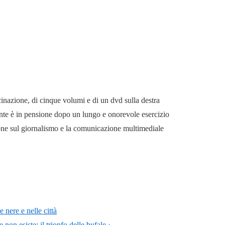
cinazione, di cinque volumi e di un dvd sulla destra
mente è in pensione dopo un lungo e onorevole esercizio
ione sul giornalismo e la comunicazione multimediale
 nere e nelle città
non esiste: il trionfo delle bufale ›