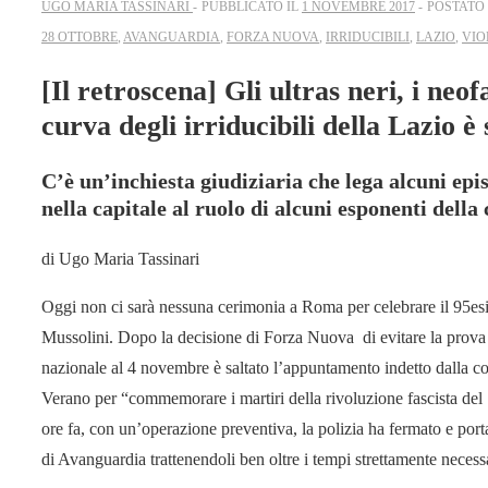
UGO MARIA TASSINARI
PUBBLICATO IL
1 NOVEMBRE 2017
POSTATO
28 OTTOBRE
,
AVANGUARDIA
,
FORZA NUOVA
,
IRRIDUCIBILI
,
LAZIO
,
VIO
[Il retroscena] Gli ultras neri, i neofa
curva degli irriducibili della Lazio è 
C’è un’inchiesta giudiziaria che lega alcuni epis
nella capitale al ruolo di alcuni esponenti della
di
Ugo Maria Tassinari
Oggi non ci sarà nessuna cerimonia a Roma per celebrare il 95esi
Mussolini. Dopo la decisione di Forza Nuova di evitare la prova
nazionale al 4 novembre è saltato l’appuntamento indetto dalla c
Verano per “commemorare i martiri della rivoluzione fascista del 
ore fa, con un’operazione preventiva, la polizia ha fermato e porta
di Avanguardia trattenendoli ben oltre i tempi strettamente necess