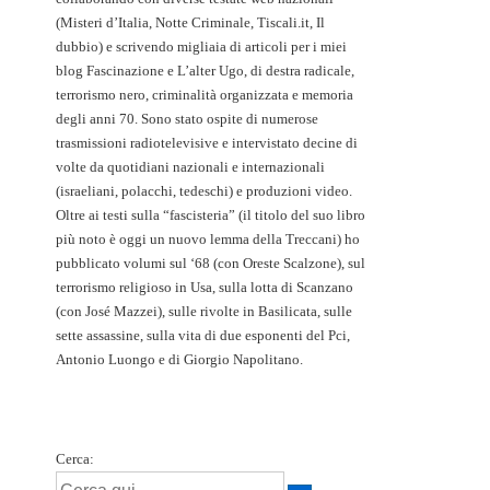
(Misteri d’Italia, Notte Criminale, Tiscali.it, Il
dubbio) e scrivendo migliaia di articoli per i miei
blog Fascinazione e L’alter Ugo, di destra radicale,
terrorismo nero, criminalità organizzata e memoria
degli anni 70. Sono stato ospite di numerose
trasmissioni radiotelevisive e intervistato decine di
volte da quotidiani nazionali e internazionali
(israeliani, polacchi, tedeschi) e produzioni video.
Oltre ai testi sulla “fascisteria” (il titolo del suo libro
più noto è oggi un nuovo lemma della Treccani) ho
pubblicato volumi sul ‘68 (con Oreste Scalzone), sul
terrorismo religioso in Usa, sulla lotta di Scanzano
(con José Mazzei), sulle rivolte in Basilicata, sulle
sette assassine, sulla vita di due esponenti del Pci,
Antonio Luongo e di Giorgio Napolitano.
Cerca: