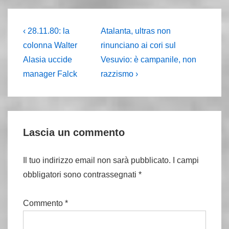
Navigazione
L'articolo
Il
‹ 28.11.80: la
Atalanta, ultras non
precedente
prossimo
articoli
colonna Walter
rinunciano ai cori sul
è
articolo
Alasia uccide
Vesuvio: è campanile, non
è
manager Falck
razzismo ›
Lascia un commento
Il tuo indirizzo email non sarà pubblicato.
I campi
obbligatori sono contrassegnati
*
Commento
*