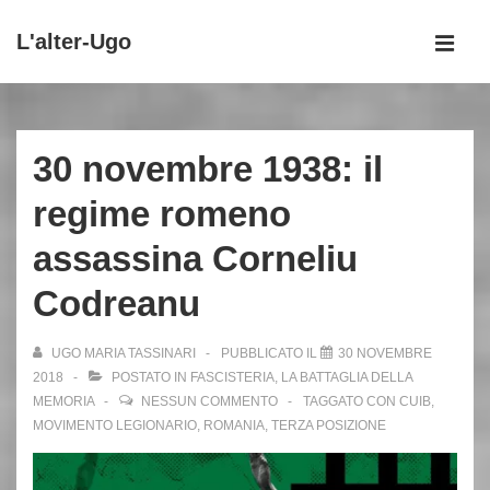
↓
L'alter-Ugo
Vai
MEN
al
Menu
contenuto
principale
principale
30 novembre 1938: il
regime romeno
assassina Corneliu
Codreanu
UGO MARIA TASSINARI
PUBBLICATO IL
30 NOVEMBRE
2018
POSTATO IN
FASCISTERIA
,
LA BATTAGLIA DELLA
MEMORIA
NESSUN COMMENTO
TAGGATO CON
CUIB
,
MOVIMENTO LEGIONARIO
,
ROMANIA
,
TERZA POSIZIONE