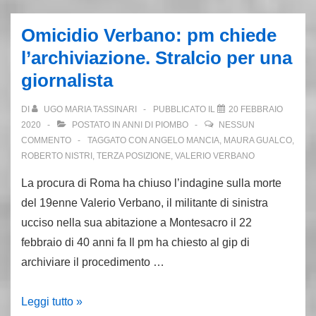
fa
l’omicidio
Omicidio Verbano: pm chiede
Verbano.
l’archiviazione. Stralcio per una
Per
giornalista
il
Ros
DI
UGO MARIA TASSINARI
PUBBLICATO IL
20 FEBBRAIO
una
2020
POSTATO IN
ANNI DI PIOMBO
NESSUN
lunga
COMMENTO
TAGGATO CON
ANGELO MANCIA
,
MAURA GUALCO
,
ROBERTO NISTRI
,
TERZA POSIZIONE
,
VALERIO VERBANO
striscia
di
La procura di Roma ha chiuso l’indagine sulla morte
sangue
del 19enne Valerio Verbano, il militante di sinistra
ucciso nella sua abitazione a Montesacro il 22
febbraio di 40 anni fa Il pm ha chiesto al gip di
archiviare il procedimento …
Omicidio
Leggi tutto »