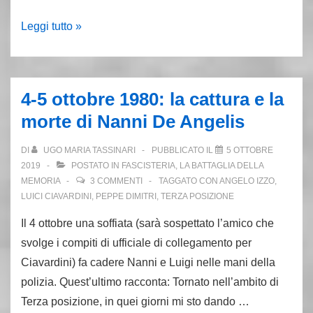
Belsito,
Leggi tutto »
il
lupo
solitario:
4-5 ottobre 1980: la cattura e la
quando
morte di Nanni De Angelis
da
solo
DI
UGO MARIA TASSINARI
PUBBLICATO IL
5 OTTOBRE
uccise
2019
POSTATO IN
FASCISTERIA
,
LA BATTAGLIA DELLA
Perucci
MEMORIA
3 COMMENTI
TAGGATO CON
ANGELO IZZO
,
LUICI CIAVARDINI
,
PEPPE DIMITRI
,
TERZA POSIZIONE
Il 4 ottobre una soffiata (sarà sospettato l’amico che
svolge i compiti di ufficiale di collegamento per
Ciavardini) fa cadere Nanni e Luigi nelle mani della
polizia. Quest’ultimo racconta: Tornato nell’ambito di
Terza posizione, in quei giorni mi sto dando …