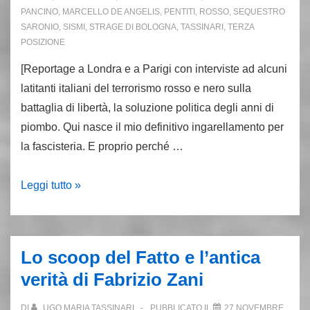
PANCINO
,
MARCELLO DE ANGELIS
,
PENTITI
,
ROSSO
,
SEQUESTRO
SARONIO
,
SISMI
,
STRAGE DI BOLOGNA
,
TASSINARI
,
TERZA
POSIZIONE
[Reportage a Londra e a Parigi con interviste ad alcuni
latitanti italiani del terrorismo rosso e nero sulla
battaglia di libertà, la soluzione politica degli anni di
piombo. Qui nasce il mio definitivo ingarellamento per
la fascisteria. E proprio perché …
Battaglia
Leggi tutto »
di
libertà
e
Lo scoop del Fatto e l’antica
signori
verità di Fabrizio Zani
della
guerra:
DI
UGO MARIA TASSINARI
PUBBLICATO IL
27 NOVEMBRE