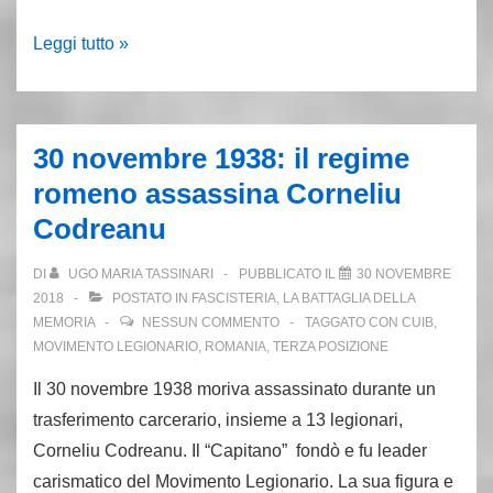
4-
Leggi tutto »
5
ottobre
1980:
30 novembre 1938: il regime
la
romeno assassina Corneliu
cattura
Codreanu
e
la
DI
UGO MARIA TASSINARI
PUBBLICATO IL
30 NOVEMBRE
morte
2018
POSTATO IN
FASCISTERIA
,
LA BATTAGLIA DELLA
di
MEMORIA
NESSUN COMMENTO
TAGGATO CON
CUIB
,
MOVIMENTO LEGIONARIO
,
ROMANIA
,
TERZA POSIZIONE
Nanni
De
Il 30 novembre 1938 moriva assassinato durante un
Angelis
trasferimento carcerario, insieme a 13 legionari,
Corneliu Codreanu. Il “Capitano” fondò e fu leader
carismatico del Movimento Legionario. La sua figura e