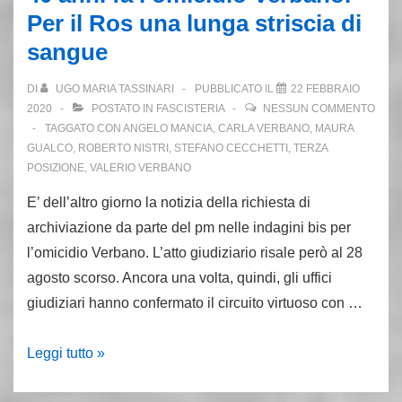
a
Per il Ros una lunga striscia di
Roma
sangue
Peppe
Dimitri
DI
UGO MARIA TASSINARI
PUBBLICATO IL
22 FEBBRAIO
2020
POSTATO IN
FASCISTERIA
NESSUN COMMENTO
TAGGATO CON
ANGELO MANCIA
,
CARLA VERBANO
,
MAURA
GUALCO
,
ROBERTO NISTRI
,
STEFANO CECCHETTI
,
TERZA
POSIZIONE
,
VALERIO VERBANO
E’ dell’altro giorno la notizia della richiesta di
archiviazione da parte del pm nelle indagini bis per
l’omicidio Verbano. L’atto giudiziario risale però al 28
agosto scorso. Ancora una volta, quindi, gli uffici
giudiziari hanno confermato il circuito virtuoso con …
40
Leggi tutto »
anni