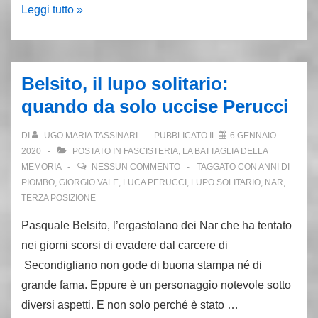
Delitto
Leggi tutto »
Mattarella:
le
grossolane
Belsito, il lupo solitario:
menzogne
quando da solo uccise Perucci
di
Cristiano
DI
UGO MARIA TASSINARI
PUBBLICATO IL
6 GENNAIO
Fioravanti
2020
POSTATO IN
FASCISTERIA
,
LA BATTAGLIA DELLA
MEMORIA
NESSUN COMMENTO
TAGGATO CON
ANNI DI
PIOMBO
,
GIORGIO VALE
,
LUCA PERUCCI
,
LUPO SOLITARIO
,
NAR
,
TERZA POSIZIONE
Pasquale Belsito, l’ergastolano dei Nar che ha tentato
nei giorni scorsi di evadere dal carcere di
Secondigliano non gode di buona stampa né di
grande fama. Eppure è un personaggio notevole sotto
diversi aspetti. E non solo perché è stato …