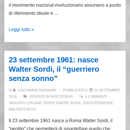
il movimento nazional-rivoluzionario assursero a punto
di riferimento ideale e …
30
Leggi tutto »
novembre
1938:
il
23 settembre 1961: nasce
regime
Walter Sordi, il “guerriero
romeno
senza sonno”
assassina
Corneliu
DI
UGO MARIA TASSINARI
PUBBLICATO IL
23 SETTEMBRE
Codreanu
2016
POSTATO IN
FASCISTERIA
4 COMMENTI
TAGGATO CON
NAR
,
PEPPE DIMITRI
,
RUNA
,
TERZA POSIZIONE
,
WALTER'S BOYS
Il 23 settembre 1961 nasce a Roma Walter Sordi, il
“pentito” che permetterà di smantellare quello che