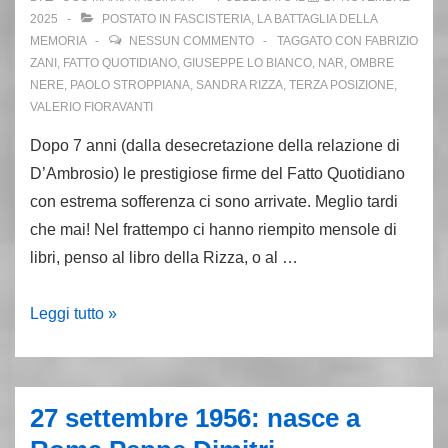
parlano
2025
POSTATO IN
FASCISTERIA
,
LA BATTAGLIA DELLA
gli
MEMORIA
NESSUN COMMENTO
TAGGATO CON
FABRIZIO
ZANI
,
FATTO QUOTIDIANO
,
GIUSEPPE LO BIANCO
,
NAR
,
OMBRE
esuli
NERE
,
PAOLO STROPPIANA
,
SANDRA RIZZA
,
TERZA POSIZIONE
,
VALERIO FIORAVANTI
Dopo 7 anni (dalla desecretazione della relazione di
D’Ambrosio) le prestigiose firme del Fatto Quotidiano
con estrema sofferenza ci sono arrivate. Meglio tardi
che mai! Nel frattempo ci hanno riempito mensole di
libri, penso al libro della Rizza, o al …
Lo
Leggi tutto »
scoop
del
Fatto
27 settembre 1956: nasce a
e