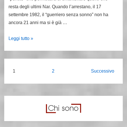
resta degli ultimi Nar. Quando l’arrestano, il 17
settembre 1982, il “guerriero senza sonno” non ha
ancora 21 anni ma si è già …
23
Leggi tutto »
settembre
1961:
nasce
Walter
Paginazione
1
2
Successivo
Sordi,
degli
il
articoli
“guerriero
senza
sonno”