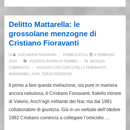
Verbano:
pm
chiede
Delitto Mattarella: le
l’archiviazione.
grossolane menzogne di
Stralcio
Cristiano Fioravanti
per
una
DI
UGO MARIA TASSINARI
PUBBLICATO IL
6 FEBBRAIO
giornalista
2020
POSTATO IN
ANNI DI PIOMBO
NESSUN
COMMENTO
TAGGATO CON
CONCUTELLI
,
FIORAVANTI
,
MANGIAMELI
,
NAR
,
TERZA POSIZIONE
Il primo a fare questa rivelazione, sia pure in maniera
ancora nebulosa, è Cristiano Fioravanti, fratello minore
di Valerio. Anch’egli militante dei Nar, ma dal 1981
collaboratore di giustizia. Già in un verbale dell’ottobre
1982 Cristiano comincia a collegare l’omicidio …