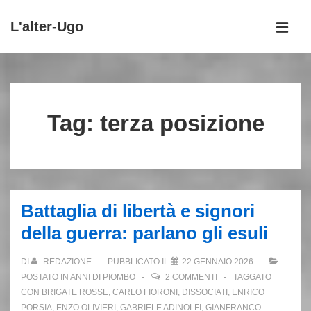
↓
L'alter-Ugo
Vai
MEN
al
Menu
contenuto
principale
principale
Tag:
terza posizione
Battaglia di libertà e signori
della guerra: parlano gli esuli
DI
REDAZIONE
PUBBLICATO IL
22 GENNAIO 2026
POSTATO IN
ANNI DI PIOMBO
2 COMMENTI
TAGGATO
CON
BRIGATE ROSSE
,
CARLO FIORONI
,
DISSOCIATI
,
ENRICO
PORSIA
,
ENZO OLIVIERI
,
GABRIELE ADINOLFI
,
GIANFRANCO