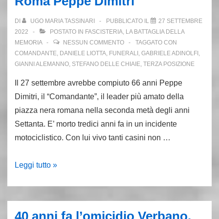
Roma Peppe Dimitri
l’antica
verità
DI
UGO MARIA TASSINARI
PUBBLICATO IL
27 SETTEMBRE
di
2022
POSTATO IN
FASCISTERIA
,
LA BATTAGLIA DELLA
Fabrizio
MEMORIA
NESSUN COMMENTO
TAGGATO CON
COMANDANTE
,
DANIELE LIOTTA
,
FUNERALI
,
GABRIELE ADINOLFI
,
Zani
GIANNI ALEMANNO
,
STEFANO DELLE CHIAIE
,
TERZA POSIZIONE
Il 27 settembre avrebbe compiuto 66 anni Peppe
Dimitri, il “Comandante”, il leader più amato della
piazza nera romana nella seconda metà degli anni
Settanta. E’ morto tredici anni fa in un incidente
motociclistico. Con lui vivo tanti casini non …
27
Leggi tutto »
settembre
1956:
nasce
40 anni fa l’omicidio Verbano.