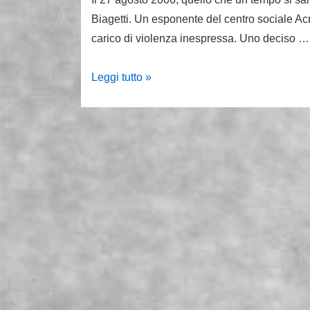
Biagetti. Un esponente del centro sociale Acr
carico di violenza inespressa. Uno deciso …
27
Leggi tutto »
agosto
2006
un
fascio-
bar
uccide
Renato
Biagetti