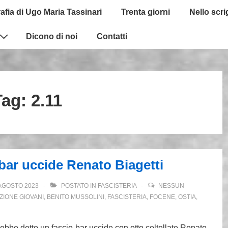
afia di Ugo Maria Tassinari
Trenta giorni
Nello scr
Dicono di noi
Contatti
Tag:
2.11
bar uccide Renato Biagetti
AGOSTO 2023
POSTATO IN
FASCISTERIA
NESSUN
ZIONE GIOVANI
,
BENITO MUSSOLINI
,
FASCISTERIA
,
FOCENE
,
OSTIA
,
ebbe detto un fascio-bar uccide con otto coltellate Renato