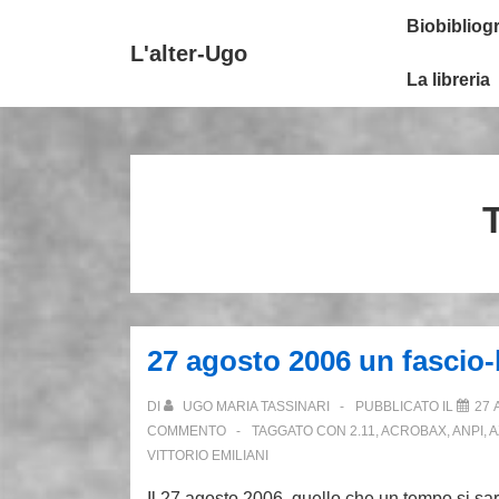
↓
Secondary
Menu
Biobibliogr
Vai
Navigation
principale
L'alter-Ugo
al
La libreria
contenuto
principale
27 agosto 2006 un fascio-
DI
UGO MARIA TASSINARI
PUBBLICATO IL
27 
COMMENTO
TAGGATO CON
2.11
,
ACROBAX
,
ANPI
,
A
VITTORIO EMILIANI
Il 27 agosto 2006, quello che un tempo si sar