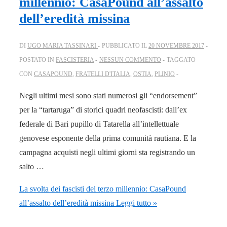
millennio: CasaPound all’assalto
dell’eredità missina
DI
UGO MARIA TASSINARI
PUBBLICATO IL
20 NOVEMBRE 2017
POSTATO IN
FASCISTERIA
NESSUN COMMENTO
TAGGATO
CON
CASAPOUND
,
FRATELLI D'ITALIA
,
OSTIA
,
PLINIO
Negli ultimi mesi sono stati numerosi gli “endorsement”
per la “tartaruga” di storici quadri neofascisti: dall’ex
federale di Bari pupillo di Tatarella all’intellettuale
genovese esponente della prima comunità rautiana. E la
campagna acquisti negli ultimi giorni sta registrando un
salto …
La svolta dei fascisti del terzo millennio: CasaPound
all’assalto dell’eredità missina
Leggi tutto »