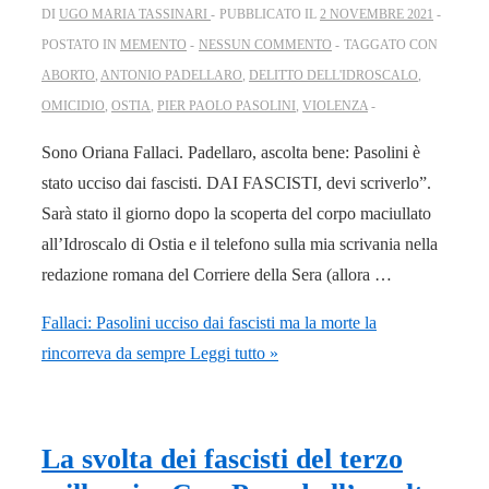
DI
UGO MARIA TASSINARI
PUBBLICATO IL
2 NOVEMBRE 2021
POSTATO IN
MEMENTO
NESSUN COMMENTO
TAGGATO CON
ABORTO
,
ANTONIO PADELLARO
,
DELITTO DELL'IDROSCALO
,
OMICIDIO
,
OSTIA
,
PIER PAOLO PASOLINI
,
VIOLENZA
Sono Oriana Fallaci. Padellaro, ascolta bene: Pasolini è
stato ucciso dai fascisti. DAI FASCISTI, devi scriverlo”.
Sarà stato il giorno dopo la scoperta del corpo maciullato
all’Idroscalo di Ostia e il telefono sulla mia scrivania nella
redazione romana del Corriere della Sera (allora …
Fallaci: Pasolini ucciso dai fascisti ma la morte la
rincorreva da sempre
Leggi tutto »
La svolta dei fascisti del terzo