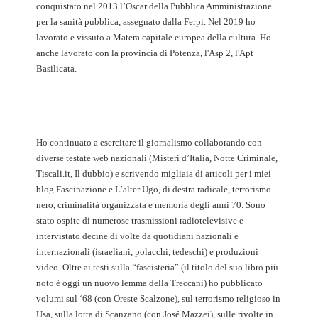
conquistato nel 2013 l’Oscar della Pubblica Amministrazione
per la sanità pubblica, assegnato dalla Ferpi. Nel 2019 ho
lavorato e vissuto a Matera capitale europea della cultura. Ho
anche lavorato con la provincia di Potenza, l'Asp 2, l'Apt
Basilicata.
Ho continuato a esercitare il giornalismo collaborando con
diverse testate web nazionali (Misteri d’Italia, Notte Criminale,
Tiscali.it, Il dubbio) e scrivendo migliaia di articoli per i miei
blog Fascinazione e L’alter Ugo, di destra radicale, terrorismo
nero, criminalità organizzata e memoria degli anni 70. Sono
stato ospite di numerose trasmissioni radiotelevisive e
intervistato decine di volte da quotidiani nazionali e
internazionali (israeliani, polacchi, tedeschi) e produzioni
video. Oltre ai testi sulla “fascisteria” (il titolo del suo libro più
noto è oggi un nuovo lemma della Treccani) ho pubblicato
volumi sul ‘68 (con Oreste Scalzone), sul terrorismo religioso in
Usa, sulla lotta di Scanzano (con José Mazzei), sulle rivolte in