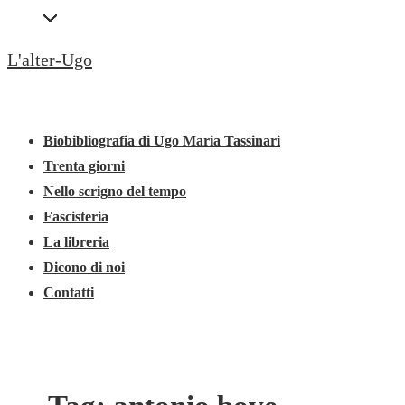
↓
Secondary
Vai
Navigation
L'alter-Ugo
al
contenuto
Menu
Menu
principale
principale
Biobibliografia di Ugo Maria Tassinari
Trenta giorni
Nello scrigno del tempo
Fascisteria
La libreria
Dicono di noi
Contatti