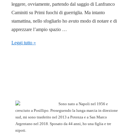
leggere, ovviamente, partendo dal saggio di Lanfranco
Caminiti su Primi fuochi di guerriglia. Ma intanto
stamattina, nello sfogliarlo ho avuto modo di notare e di
apprezzare l’ampio spazio …
La
Leggi tutto »
storia
dell’Autonomia
meridionale
e
il
peso
dei
Sono nato a Napoli nel 1956 e
maoisti
cresciuto a Posillipo. Proseguendo la lunga marcia in direzione
sud, mi sono trasferito nel 2013 a Potenza e a San Marco
napoletani
Argentano nel 2018. Sposato da 44 anni, ho una figlia e tre
nipoti.