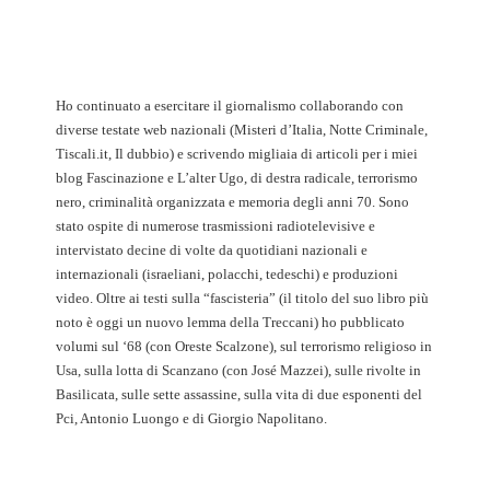
Ho continuato a esercitare il giornalismo collaborando con
diverse testate web nazionali (Misteri d’Italia, Notte Criminale,
Tiscali.it, Il dubbio) e scrivendo migliaia di articoli per i miei
blog Fascinazione e L’alter Ugo, di destra radicale, terrorismo
nero, criminalità organizzata e memoria degli anni 70. Sono
stato ospite di numerose trasmissioni radiotelevisive e
intervistato decine di volte da quotidiani nazionali e
internazionali (israeliani, polacchi, tedeschi) e produzioni
video. Oltre ai testi sulla “fascisteria” (il titolo del suo libro più
noto è oggi un nuovo lemma della Treccani) ho pubblicato
volumi sul ‘68 (con Oreste Scalzone), sul terrorismo religioso in
Usa, sulla lotta di Scanzano (con José Mazzei), sulle rivolte in
Basilicata, sulle sette assassine, sulla vita di due esponenti del
Pci, Antonio Luongo e di Giorgio Napolitano.