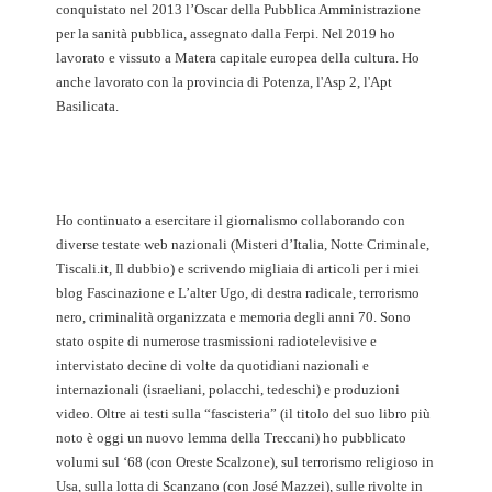
conquistato nel 2013 l’Oscar della Pubblica Amministrazione
per la sanità pubblica, assegnato dalla Ferpi. Nel 2019 ho
lavorato e vissuto a Matera capitale europea della cultura. Ho
anche lavorato con la provincia di Potenza, l'Asp 2, l'Apt
Basilicata.
Ho continuato a esercitare il giornalismo collaborando con
diverse testate web nazionali (Misteri d’Italia, Notte Criminale,
Tiscali.it, Il dubbio) e scrivendo migliaia di articoli per i miei
blog Fascinazione e L’alter Ugo, di destra radicale, terrorismo
nero, criminalità organizzata e memoria degli anni 70. Sono
stato ospite di numerose trasmissioni radiotelevisive e
intervistato decine di volte da quotidiani nazionali e
internazionali (israeliani, polacchi, tedeschi) e produzioni
video. Oltre ai testi sulla “fascisteria” (il titolo del suo libro più
noto è oggi un nuovo lemma della Treccani) ho pubblicato
volumi sul ‘68 (con Oreste Scalzone), sul terrorismo religioso in
Usa, sulla lotta di Scanzano (con José Mazzei), sulle rivolte in