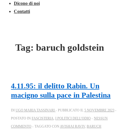
Dicono di noi
Contatti
Tag:
baruch goldstein
4.11.95: il delitto Rabin. Un
macigno sulla pace in Palestina
DI
UGO MARIA TASSINARI
PUBBLICATO IL
5 NOVEMBRE 2023
POSTATO IN
FASCISTERIA
,
I POLITICI DELL'ODIO
NESSUN
COMMENTO
TAGGATO CON
AVISHAI RAVIV
,
BARUCH