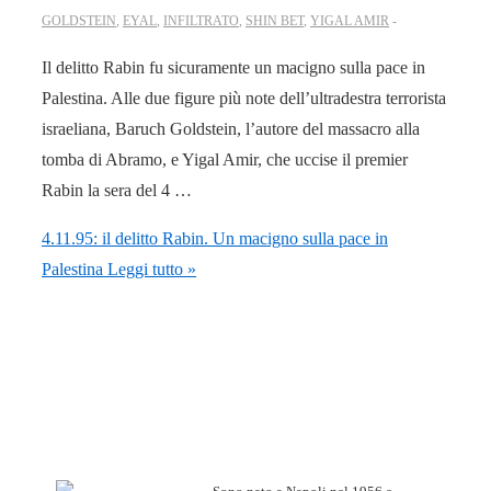
GOLDSTEIN
,
EYAL
,
INFILTRATO
,
SHIN BET
,
YIGAL AMIR
Il delitto Rabin fu sicuramente un macigno sulla pace in
Palestina. Alle due figure più note dell’ultradestra terrorista
israeliana, Baruch Goldstein, l’autore del massacro alla
tomba di Abramo, e Yigal Amir, che uccise il premier
Rabin la sera del 4 …
4.11.95: il delitto Rabin. Un macigno sulla pace in
Palestina
Leggi tutto »