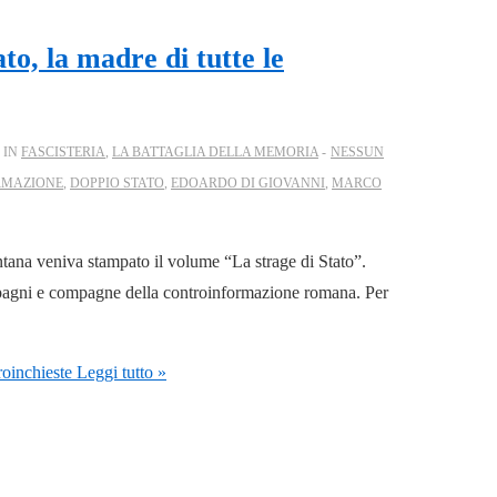
to, la madre di tutte le
 IN
FASCISTERIA
,
LA BATTAGLIA DELLA MEMORIA
NESSUN
RMAZIONE
,
DOPPIO STATO
,
EDOARDO DI GIOVANNI
,
MARCO
ntana veniva stampato il volume “La strage di Stato”.
ompagni e compagne della controinformazione romana. Per
roinchieste
Leggi tutto »