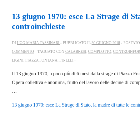
13 giugno 1970: esce La Strage di Sta
controinchieste
DI
UGO MARIA TASSINARI
PUBBLICATO IL
30 GIUGNO 2018
POSTATO
COMMENTO
TAGGATO CON
CALABRESI
,
COMPLOTTO
,
CONTROINFO
LIGINI
,
PIAZZA FONTANA
,
PINELLI
Il 13 giugno 1970, a poco più di 6 mesi dalla strage di Piazza Fo
Opera collettiva e anonima, frutto del lavoro delle decine di c
…
13 giugno 1970: esce La Strage di Stato, la madre di tutte le cont