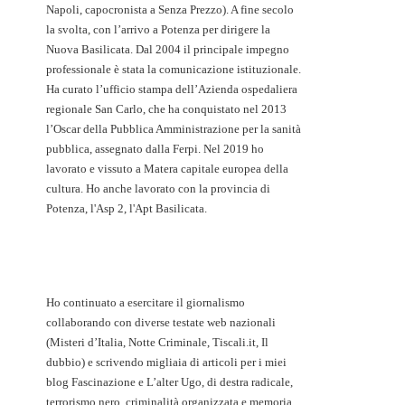
Napoli, capocronista a Senza Prezzo). A fine secolo
la svolta, con l’arrivo a Potenza per dirigere la
Nuova Basilicata. Dal 2004 il principale impegno
professionale è stata la comunicazione istituzionale.
Ha curato l’ufficio stampa dell’Azienda ospedaliera
regionale San Carlo, che ha conquistato nel 2013
l’Oscar della Pubblica Amministrazione per la sanità
pubblica, assegnato dalla Ferpi. Nel 2019 ho
lavorato e vissuto a Matera capitale europea della
cultura. Ho anche lavorato con la provincia di
Potenza, l'Asp 2, l'Apt Basilicata.
Ho continuato a esercitare il giornalismo
collaborando con diverse testate web nazionali
(Misteri d’Italia, Notte Criminale, Tiscali.it, Il
dubbio) e scrivendo migliaia di articoli per i miei
blog Fascinazione e L’alter Ugo, di destra radicale,
terrorismo nero, criminalità organizzata e memoria