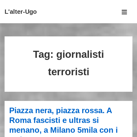
↓
L'alter-Ugo
Vai
MEN
al
Menu
contenuto
principale
principale
Tag:
giornalisti
terroristi
Piazza nera, piazza rossa. A
Roma fascisti e ultras si
menano, a Milano 5mila con i