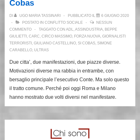
Cobas
DI
UGO MARIA TASSINARI
PUBBLICATO IL
6 GIUGNO 2020
POSTATO IN
CONFLITTO SOCIALE
NESSUN
COMMENTO
TAGGATO CON
ADL
,
ASSINDUSTRIA
,
BEPPE
GIULIETTI
,
CARC
,
CIRCO MASSIMO
,
FORZA NUOVA
,
GIORNALISTI
TERRORISTI
,
GIULIANO CASTELLINO
,
SI COBAS
,
SIMONE
CARABELLO
,
ULTRAS
Due citta’, due manifestazioni, due piazze diverse.
Motivazioni diverse ma rabbia in entrambe, con
bersaglio principale l’esecutivo Conte. Ma solo questo
il tratto comune. Perché poi oggi Roma e Milano
hanno mostrato due volti diversi nel manifestare.