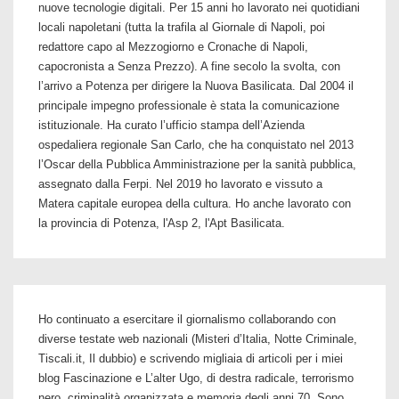
nuove tecnologie digitali. Per 15 anni ho lavorato nei quotidiani
locali napoletani (tutta la trafila al Giornale di Napoli, poi
redattore capo al Mezzogiorno e Cronache di Napoli,
capocronista a Senza Prezzo). A fine secolo la svolta, con
l’arrivo a Potenza per dirigere la Nuova Basilicata. Dal 2004 il
principale impegno professionale è stata la comunicazione
istituzionale. Ha curato l’ufficio stampa dell’Azienda
ospedaliera regionale San Carlo, che ha conquistato nel 2013
l’Oscar della Pubblica Amministrazione per la sanità pubblica,
assegnato dalla Ferpi. Nel 2019 ho lavorato e vissuto a
Matera capitale europea della cultura. Ho anche lavorato con
la provincia di Potenza, l'Asp 2, l'Apt Basilicata.
Ho continuato a esercitare il giornalismo collaborando con
diverse testate web nazionali (Misteri d’Italia, Notte Criminale,
Tiscali.it, Il dubbio) e scrivendo migliaia di articoli per i miei
blog Fascinazione e L’alter Ugo, di destra radicale, terrorismo
nero, criminalità organizzata e memoria degli anni 70. Sono