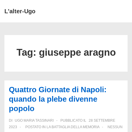
↓
L'alter-Ugo
Vai
ME
al
Menu
contenuto
principale
principale
Tag:
giuseppe aragno
Quattro Giornate di Napoli:
quando la plebe divenne
popolo
DI
UGO MARIA TASSINARI
PUBBLICATO IL
28 SETTEMBRE
2023
POSTATO IN
LA BATTAGLIA DELLA MEMORIA
NESSUN