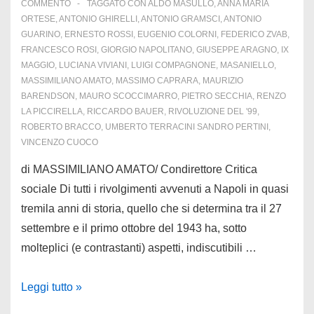
COMMENTO
TAGGATO CON
ALDO MASULLO
,
ANNA MARIA
ORTESE
,
ANTONIO GHIRELLI
,
ANTONIO GRAMSCI
,
ANTONIO
GUARINO
,
ERNESTO ROSSI
,
EUGENIO COLORNI
,
FEDERICO ZVAB
,
FRANCESCO ROSI
,
GIORGIO NAPOLITANO
,
GIUSEPPE ARAGNO
,
IX
MAGGIO
,
LUCIANA VIVIANI
,
LUIGI COMPAGNONE
,
MASANIELLO
,
MASSIMILIANO AMATO
,
MASSIMO CAPRARA
,
MAURIZIO
BARENDSON
,
MAURO SCOCCIMARRO
,
PIETRO SECCHIA
,
RENZO
LA PICCIRELLA
,
RICCARDO BAUER
,
RIVOLUZIONE DEL '99
,
ROBERTO BRACCO
,
UMBERTO TERRACINI SANDRO PERTINI
,
VINCENZO CUOCO
di MASSIMILIANO AMATO/ Condirettore Critica
sociale Di tutti i rivolgimenti avvenuti a Napoli in quasi
tremila anni di storia, quello che si determina tra il 27
settembre e il primo ottobre del 1943 ha, sotto
molteplici (e contrastanti) aspetti, indiscutibili …
Quattro
Leggi tutto »
Giornate