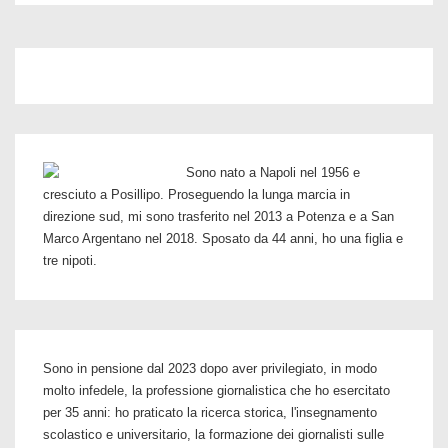
di
Napoli:
quando
la
plebe
divenne
Sono nato a Napoli nel 1956 e
popolo
cresciuto a Posillipo. Proseguendo la lunga marcia in
direzione sud, mi sono trasferito nel 2013 a Potenza e a San
Marco Argentano nel 2018. Sposato da 44 anni, ho una figlia e
tre nipoti.
Sono in pensione dal 2023 dopo aver privilegiato, in modo
molto infedele, la professione giornalistica che ho esercitato
per 35 anni: ho praticato la ricerca storica, l'insegnamento
scolastico e universitario, la formazione dei giornalisti sulle