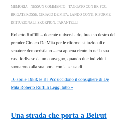
MEMORIA
NESSUN COMMENTO
TAGGATO CON
BR-PCC
,
BRIGATE ROSSE
,
CIRIACO DE MITA
,
LANDO CONTI
,
RIFORME
ISTITUZIONALI
,
SKORPION
,
TARANTELLI
Roberto Ruffilli – docente universitario, braccio destro del
premier Ciriaco De Mita per le riforme istituzionali e
senatore democristiano – era appena rientrato nella sua
casa forlivese da un convegno, quando due individui
suonarono alla sua porta con la scusa di …
16 aprile 1988: le Br-Pcc uccidono il consigliere di De
Mita Roberto Ruffilli
Leggi tutto »
Una strada che porta a Beirut