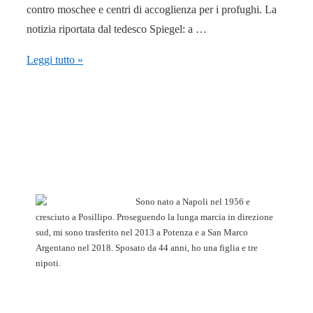
contro moschee e centri di accoglienza per i profughi. La
notizia riportata dal tedesco Spiegel: a …
Colonia,
Leggi tutto »
così
la
stampa
mainstream
sposta
il
mirino
Sono nato a Napoli nel 1956 e
sui
cresciuto a Posillipo. Proseguendo la lunga marcia in direzione
sud, mi sono trasferito nel 2013 a Potenza e a San Marco
nazi
Argentano nel 2018. Sposato da 44 anni, ho una figlia e tre
nipoti.