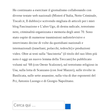
Ho continuato a esercitare il giornalismo collaborando con
diverse testate web nazionali (Misteri d’Italia, Notte Criminale,
Tiscali.it, Il dubbio) e scrivendo migliaia di articoli per i miei
blog Fascinazione e L’alter Ugo, di destra radicale, terrorismo
nero, criminalità organizzata e memoria degli anni 70. Sono
stato ospite di numerose trasmissioni radiotelevisive e
intervistato decine di volte da quotidiani nazionali e
internazionali (israeliani, polacchi, tedeschi) e produzioni
video. Oltre ai testi sulla “fascisteria” (il titolo del suo libro più
noto è oggi un nuovo lemma della Treccani) ho pubblicato
volumi sul ‘68 (con Oreste Scalzone), sul terrorismo religioso in
Usa, sulla lotta di Scanzano (con José Mazzei), sulle rivolte in
Basilicata, sulle sette assassine, sulla vita di due esponenti del
Pci, Antonio Luongo e di Giorgio Napolitano.
Cerca: