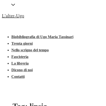
↓
Secondary
Vai
Navigation
L'alter-Ugo
al
contenuto
Menu
Menu
principale
principale
Biobibliografia di Ugo Maria Tassinari
Trenta giorni
Nello scrigno del tempo
Fascisteria
La libreria
Dicono di noi
Contatti