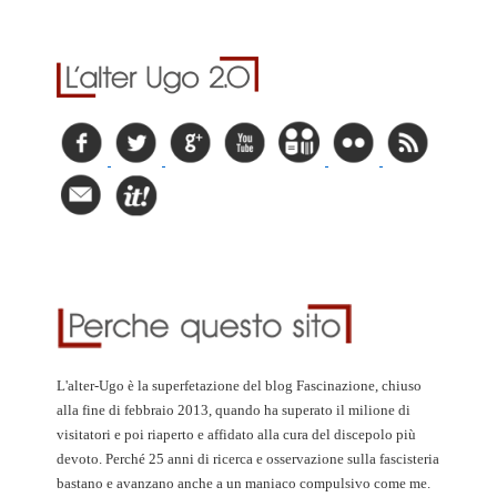
L'alter-Ugo è la superfetazione del blog Fascinazione, chiuso
alla fine di febbraio 2013, quando ha superato il milione di
visitatori e poi riaperto e affidato alla cura del discepolo più
devoto. Perché 25 anni di ricerca e osservazione sulla fascisteria
bastano e avanzano anche a un maniaco compulsivo come me.