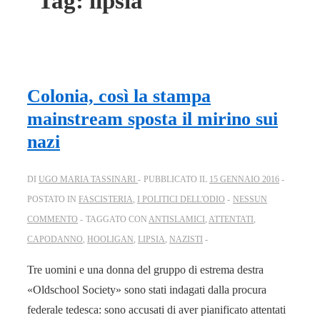
Tag:
lipsia
Colonia, così la stampa
mainstream sposta il mirino sui
nazi
DI
UGO MARIA TASSINARI
PUBBLICATO IL
15 GENNAIO 2016
POSTATO IN
FASCISTERIA
,
I POLITICI DELL'ODIO
NESSUN
COMMENTO
TAGGATO CON
ANTISLAMICI
,
ATTENTATI
,
CAPODANNO
,
HOOLIGAN
,
LIPSIA
,
NAZISTI
Tre uomini e una donna del gruppo di estrema destra
«Oldschool Society» sono stati indagati dalla procura
federale tedesca: sono accusati di aver pianificato attentati