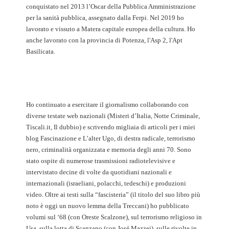
conquistato nel 2013 l’Oscar della Pubblica Amministrazione
per la sanità pubblica, assegnato dalla Ferpi. Nel 2019 ho
lavorato e vissuto a Matera capitale europea della cultura. Ho
anche lavorato con la provincia di Potenza, l'Asp 2, l'Apt
Basilicata.
Ho continuato a esercitare il giornalismo collaborando con
diverse testate web nazionali (Misteri d’Italia, Notte Criminale,
Tiscali.it, Il dubbio) e scrivendo migliaia di articoli per i miei
blog Fascinazione e L’alter Ugo, di destra radicale, terrorismo
nero, criminalità organizzata e memoria degli anni 70. Sono
stato ospite di numerose trasmissioni radiotelevisive e
intervistato decine di volte da quotidiani nazionali e
internazionali (israeliani, polacchi, tedeschi) e produzioni
video. Oltre ai testi sulla “fascisteria” (il titolo del suo libro più
noto è oggi un nuovo lemma della Treccani) ho pubblicato
volumi sul ‘68 (con Oreste Scalzone), sul terrorismo religioso in
Usa, sulla lotta di Scanzano (con José Mazzei), sulle rivolte in