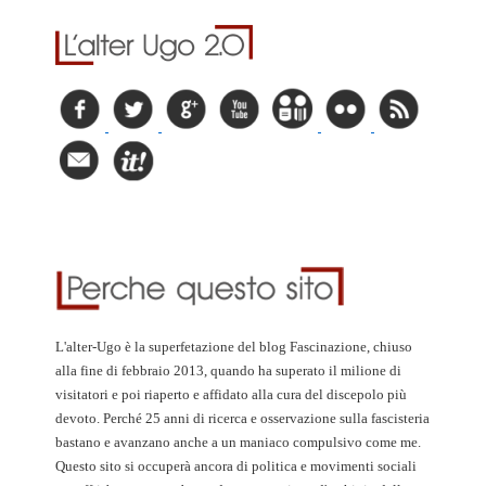
L'alter-Ugo è la superfetazione del blog Fascinazione, chiuso
alla fine di febbraio 2013, quando ha superato il milione di
visitatori e poi riaperto e affidato alla cura del discepolo più
devoto. Perché 25 anni di ricerca e osservazione sulla fascisteria
bastano e avanzano anche a un maniaco compulsivo come me.
Questo sito si occuperà ancora di politica e movimenti sociali