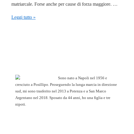
matriarcale. Forse anche per cause di forza maggiore. …
70
Leggi tutto »
anni
fa
nasceva
Prospero
Gallinari.
Il
racconto
Sono nato a Napoli nel 1956 e
dell’infanzia
cresciuto a Posillipo. Proseguendo la lunga marcia in direzione
sud, mi sono trasferito nel 2013 a Potenza e a San Marco
Argentano nel 2018. Sposato da 44 anni, ho una figlia e tre
nipoti.