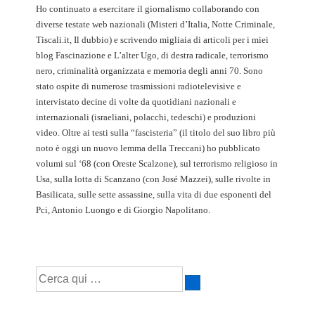
Ho continuato a esercitare il giornalismo collaborando con
diverse testate web nazionali (Misteri d’Italia, Notte Criminale,
Tiscali.it, Il dubbio) e scrivendo migliaia di articoli per i miei
blog Fascinazione e L’alter Ugo, di destra radicale, terrorismo
nero, criminalità organizzata e memoria degli anni 70. Sono
stato ospite di numerose trasmissioni radiotelevisive e
intervistato decine di volte da quotidiani nazionali e
internazionali (israeliani, polacchi, tedeschi) e produzioni
video. Oltre ai testi sulla “fascisteria” (il titolo del suo libro più
noto è oggi un nuovo lemma della Treccani) ho pubblicato
volumi sul ‘68 (con Oreste Scalzone), sul terrorismo religioso in
Usa, sulla lotta di Scanzano (con José Mazzei), sulle rivolte in
Basilicata, sulle sette assassine, sulla vita di due esponenti del
Pci, Antonio Luongo e di Giorgio Napolitano.
Cerca: