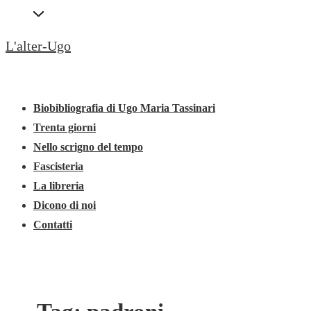
↓
Secondary
Vai
Navigation
L'alter-Ugo
al
contenuto
Menu
Menu
principale
principale
Biobibliografia di Ugo Maria Tassinari
Trenta giorni
Nello scrigno del tempo
Fascisteria
La libreria
Dicono di noi
Contatti