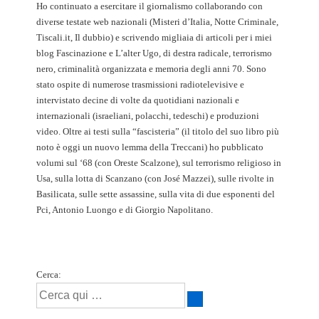
Ho continuato a esercitare il giornalismo collaborando con
diverse testate web nazionali (Misteri d’Italia, Notte Criminale,
Tiscali.it, Il dubbio) e scrivendo migliaia di articoli per i miei
blog Fascinazione e L’alter Ugo, di destra radicale, terrorismo
nero, criminalità organizzata e memoria degli anni 70. Sono
stato ospite di numerose trasmissioni radiotelevisive e
intervistato decine di volte da quotidiani nazionali e
internazionali (israeliani, polacchi, tedeschi) e produzioni
video. Oltre ai testi sulla “fascisteria” (il titolo del suo libro più
noto è oggi un nuovo lemma della Treccani) ho pubblicato
volumi sul ‘68 (con Oreste Scalzone), sul terrorismo religioso in
Usa, sulla lotta di Scanzano (con José Mazzei), sulle rivolte in
Basilicata, sulle sette assassine, sulla vita di due esponenti del
Pci, Antonio Luongo e di Giorgio Napolitano.
Cerca: