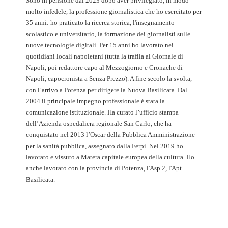
Sono in pensione dal 2023 dopo aver privilegiato, in modo
molto infedele, la professione giornalistica che ho esercitato per
35 anni: ho praticato la ricerca storica, l'insegnamento
scolastico e universitario, la formazione dei giornalisti sulle
nuove tecnologie digitali. Per 15 anni ho lavorato nei
quotidiani locali napoletani (tutta la trafila al Giornale di
Napoli, poi redattore capo al Mezzogiorno e Cronache di
Napoli, capocronista a Senza Prezzo). A fine secolo la svolta,
con l’arrivo a Potenza per dirigere la Nuova Basilicata. Dal
2004 il principale impegno professionale è stata la
comunicazione istituzionale. Ha curato l’ufficio stampa
dell’Azienda ospedaliera regionale San Carlo, che ha
conquistato nel 2013 l’Oscar della Pubblica Amministrazione
per la sanità pubblica, assegnato dalla Ferpi. Nel 2019 ho
lavorato e vissuto a Matera capitale europea della cultura. Ho
anche lavorato con la provincia di Potenza, l'Asp 2, l'Apt
Basilicata.