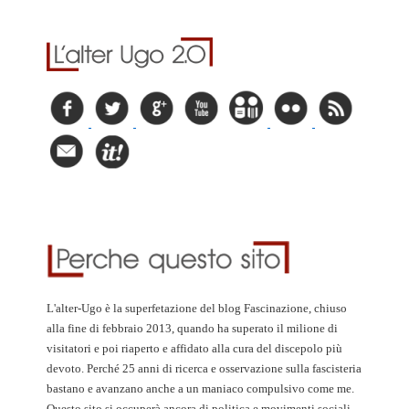
L'alter-Ugo è la superfetazione del blog Fascinazione, chiuso
alla fine di febbraio 2013, quando ha superato il milione di
visitatori e poi riaperto e affidato alla cura del discepolo più
devoto. Perché 25 anni di ricerca e osservazione sulla fascisteria
bastano e avanzano anche a un maniaco compulsivo come me.
Questo sito si occuperà ancora di politica e movimenti sociali