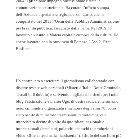
2004 il principale impegno professionale è stata la
comunicazione istituzionale. Ha curato l’ufficio stampa
dell’Azienda ospedaliera regionale San Carlo, che ha
conquistato nel 2013 l’Oscar della Pubblica Amministrazione
per la sanità pubblica, assegnato dalla Ferpi. Nel 2019 ho
lavorato e vissuto a Matera capitale europea della cultura. Ho
anche lavorato con la provincia di Potenza, l'Asp 2, l'Apt
Basilicata.
Ho continuato a esercitare il giornalismo collaborando con
diverse testate web nazionali (Misteri d’Italia, Notte Criminale,
Tiscali.it, Il dubbio) e scrivendo migliaia di articoli per i miei
blog Fascinazione e L’alter Ugo, di destra radicale, terrorismo
nero, criminalità organizzata e memoria degli anni 70. Sono
stato ospite di numerose trasmissioni radiotelevisive e
intervistato decine di volte da quotidiani nazionali e
internazionali (israeliani, polacchi, tedeschi) e produzioni
video. Oltre ai testi sulla “fascisteria” (il titolo del suo libro più