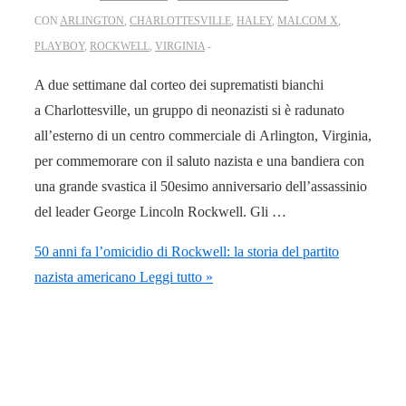
CON
ARLINGTON
,
CHARLOTTESVILLE
,
HALEY
,
MALCOM X
,
PLAYBOY
,
ROCKWELL
,
VIRGINIA
A due settimane dal corteo dei suprematisti bianchi
a Charlottesville, un gruppo di neonazisti si è radunato
all’esterno di un centro commerciale di Arlington, Virginia,
per commemorare con il saluto nazista e una bandiera con
una grande svastica il 50esimo anniversario dell’assassinio
del leader George Lincoln Rockwell. Gli …
50 anni fa l’omicidio di Rockwell: la storia del partito
nazista americano
Leggi tutto »