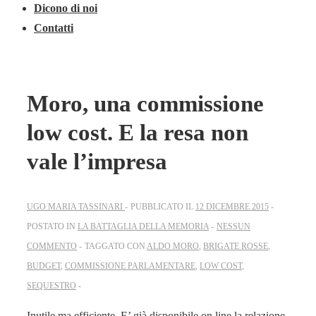
Dicono di noi
Contatti
Moro, una commissione
low cost. E la resa non
vale l’impresa
UGO MARIA TASSINARI
PUBBLICATO IL
12 DICEMBRE 2015
POSTATO IN
LA BATTAGLIA DELLA MEMORIA
NESSUN
COMMENTO
TAGGATO CON
ALDO MORO
,
BRIGATE ROSSE
,
BUDGET
,
COMMISSIONE PARLAMENTARE
,
LOW COST
,
SEQUESTRO
Inutile ma efficiente. E’ già disponibile on line la relazione