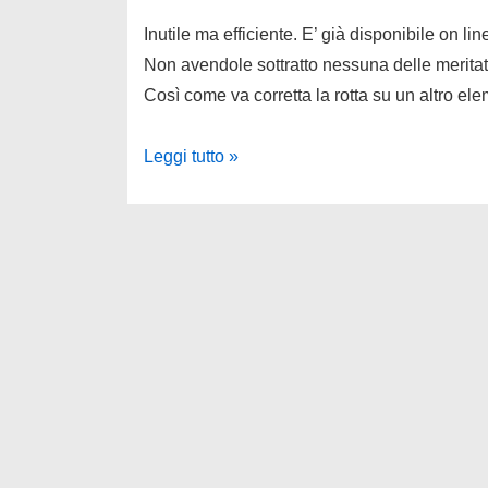
Inutile ma efficiente. E’ già disponibile on 
Non avendole sottratto nessuna delle meritat
Così come va corretta la rotta su un altro e
Moro,
Leggi tutto »
una
commissione
low
cost.
E
la
resa
non
vale
l’impresa