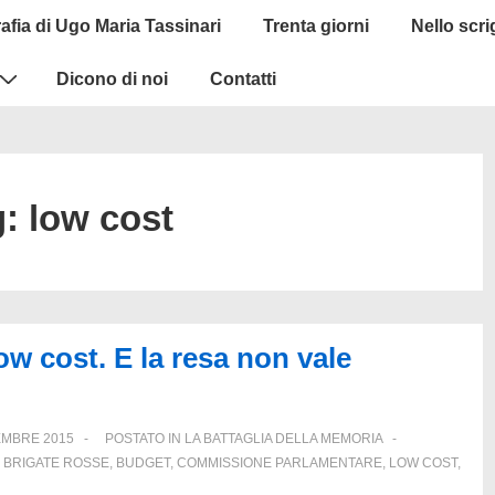
afia di Ugo Maria Tassinari
Trenta giorni
Nello scr
Dicono di noi
Contatti
g:
low cost
w cost. E la resa non vale
EMBRE 2015
POSTATO IN
LA BATTAGLIA DELLA MEMORIA
,
BRIGATE ROSSE
,
BUDGET
,
COMMISSIONE PARLAMENTARE
,
LOW COST
,