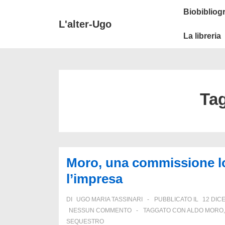
↓
Secondary
Menu
Biobibliogr
Vai
Navigation
principale
L'alter-Ugo
al
La libreria
contenuto
principale
Ta
Moro, una commissione lo
l’impresa
DI
UGO MARIA TASSINARI
PUBBLICATO IL
12 DIC
NESSUN COMMENTO
TAGGATO CON
ALDO MORO
SEQUESTRO