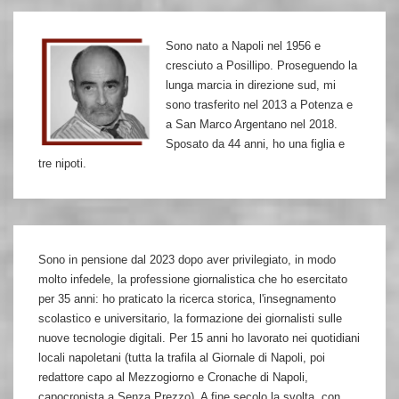
Destra
all’impegno
Sono nato a Napoli nel 1956 e
antifà
cresciuto a Posillipo. Proseguendo la
lunga marcia in direzione sud, mi
sono trasferito nel 2013 a Potenza e
a San Marco Argentano nel 2018.
Sposato da 44 anni, ho una figlia e
tre nipoti.
Sono in pensione dal 2023 dopo aver privilegiato, in modo
molto infedele, la professione giornalistica che ho esercitato
per 35 anni: ho praticato la ricerca storica, l'insegnamento
scolastico e universitario, la formazione dei giornalisti sulle
nuove tecnologie digitali. Per 15 anni ho lavorato nei quotidiani
locali napoletani (tutta la trafila al Giornale di Napoli, poi
redattore capo al Mezzogiorno e Cronache di Napoli,
capocronista a Senza Prezzo). A fine secolo la svolta, con