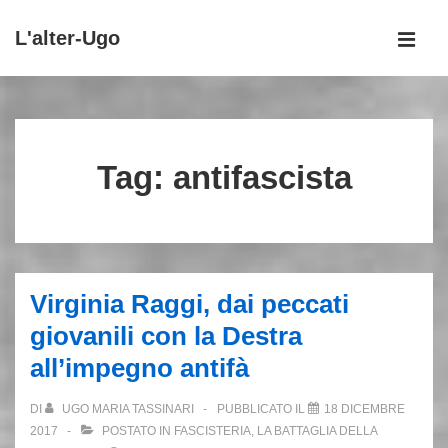
↓
L'alter-Ugo
Vai
MEN
al
Menu
contenuto
principale
principale
Tag:
antifascista
Virginia Raggi, dai peccati
giovanili con la Destra
all’impegno antifà
DI
UGO MARIA TASSINARI
PUBBLICATO IL
18 DICEMBRE
2017
POSTATO IN
FASCISTERIA
,
LA BATTAGLIA DELLA