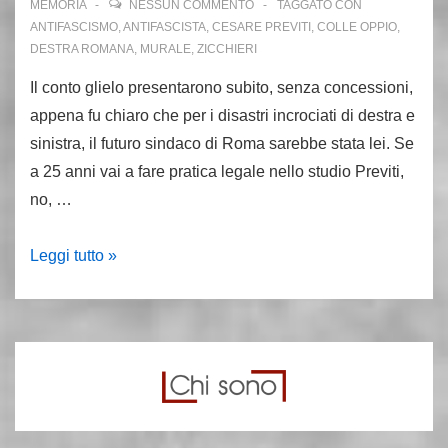
MEMORIA
NESSUN COMMENTO
TAGGATO CON
ANTIFASCISMO
,
ANTIFASCISTA
,
CESARE PREVITI
,
COLLE OPPIO
,
DESTRA ROMANA
,
MURALE
,
ZICCHIERI
Il conto glielo presentarono subito, senza concessioni,
appena fu chiaro che per i disastri incrociati di destra e
sinistra, il futuro sindaco di Roma sarebbe stata lei. Se
a 25 anni vai a fare pratica legale nello studio Previti,
no, …
Virginia
Leggi tutto »
Raggi,
dai
peccati
giovanili
con
la