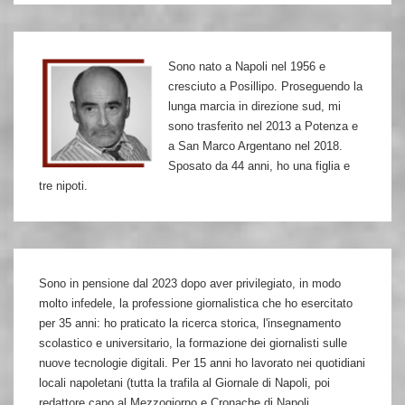
Ginzburg,
dopo
Sono nato a Napoli nel 1956 e
le
cresciuto a Posillipo. Proseguendo la
torture
lunga marcia in direzione sud, mi
naziste
sono trasferito nel 2013 a Potenza e
a San Marco Argentano nel 2018.
Sposato da 44 anni, ho una figlia e
tre nipoti.
Sono in pensione dal 2023 dopo aver privilegiato, in modo
molto infedele, la professione giornalistica che ho esercitato
per 35 anni: ho praticato la ricerca storica, l'insegnamento
scolastico e universitario, la formazione dei giornalisti sulle
nuove tecnologie digitali. Per 15 anni ho lavorato nei quotidiani
locali napoletani (tutta la trafila al Giornale di Napoli, poi
redattore capo al Mezzogiorno e Cronache di Napoli,