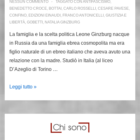
NESSUN COMMENTO
TAGGATO CON
ANTIFASCISMO
,
BENEDETTO CROCE
,
BOTTAI
,
CARLO ROSSELLI
,
CESARE PAVESE
,
CONFINO
,
EDIZIONI EINAUDI
,
FRANCO ANTONICELLI
,
GIUSTIZIA E
LIBERTÀ
,
GOBETTI
,
NATALIA GINZBURG
La famiglia e la scelta politica Leone Ginzburg nacque
in Russia da una famiglia ebrea cosmopolita ma era
figlio naturale di un ebreo italiano che aveva avuto una
relazione con la madre. Studiò in Italia (al liceo
D’Azeglio di Torino …
5
Leggi tutto »
febbraio
1944:
muore
in
carcere
Leone