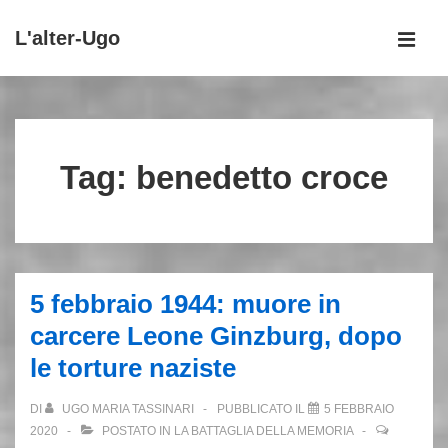
↓
L'alter-Ugo
Vai
MEN
al
Menu
contenuto
principale
principale
Tag:
benedetto croce
5 febbraio 1944: muore in
carcere Leone Ginzburg, dopo
le torture naziste
DI
UGO MARIA TASSINARI
PUBBLICATO IL
5 FEBBRAIO
2020
POSTATO IN
LA BATTAGLIA DELLA MEMORIA