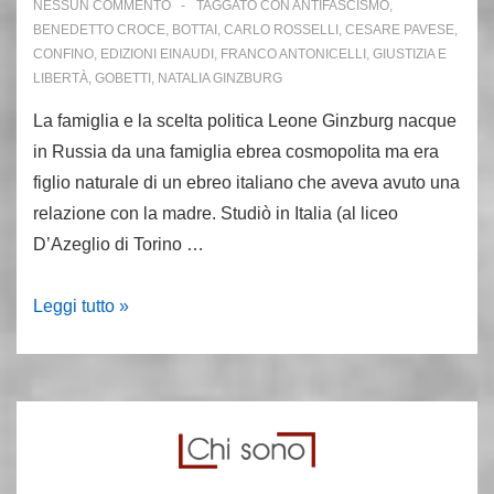
NESSUN COMMENTO
TAGGATO CON
ANTIFASCISMO
,
BENEDETTO CROCE
,
BOTTAI
,
CARLO ROSSELLI
,
CESARE PAVESE
,
CONFINO
,
EDIZIONI EINAUDI
,
FRANCO ANTONICELLI
,
GIUSTIZIA E
LIBERTÀ
,
GOBETTI
,
NATALIA GINZBURG
La famiglia e la scelta politica Leone Ginzburg nacque
in Russia da una famiglia ebrea cosmopolita ma era
figlio naturale di un ebreo italiano che aveva avuto una
relazione con la madre. Studiò in Italia (al liceo
D’Azeglio di Torino …
5
Leggi tutto »
febbraio
1944:
muore
in
carcere
Leone