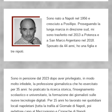
Ginzburg,
dopo
Sono nato a Napoli nel 1956 e
le
cresciuto a Posillipo. Proseguendo la
torture
lunga marcia in direzione sud, mi
naziste
sono trasferito nel 2013 a Potenza e
a San Marco Argentano nel 2018.
Sposato da 44 anni, ho una figlia e
tre nipoti.
Sono in pensione dal 2023 dopo aver privilegiato, in modo
molto infedele, la professione giornalistica che ho esercitato
per 35 anni: ho praticato la ricerca storica, l'insegnamento
scolastico e universitario, la formazione dei giornalisti sulle
nuove tecnologie digitali. Per 15 anni ho lavorato nei quotidiani
locali napoletani (tutta la trafila al Giornale di Napoli, poi
redattore capo al Mezzogiorno e Cronache di Napoli,