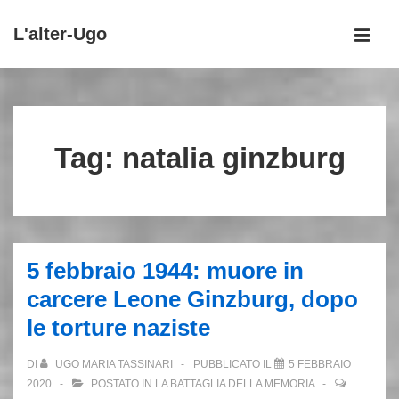
↓
L'alter-Ugo
Vai
MEN
al
Menu
contenuto
principale
principale
Tag:
natalia ginzburg
5 febbraio 1944: muore in
carcere Leone Ginzburg, dopo
le torture naziste
DI
UGO MARIA TASSINARI
PUBBLICATO IL
5 FEBBRAIO
2020
POSTATO IN
LA BATTAGLIA DELLA MEMORIA