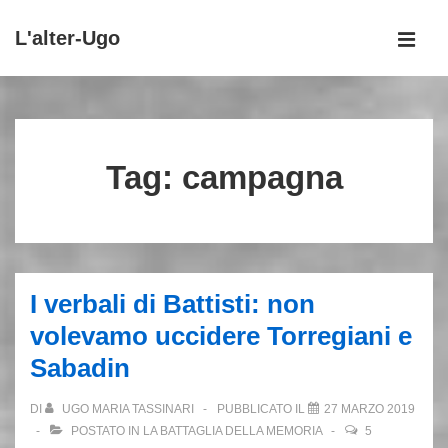
↓
L'alter-Ugo
Vai
MEN
al
Menu
contenuto
principale
principale
Tag:
campagna
I verbali di Battisti: non
volevamo uccidere Torregiani e
Sabadin
DI
UGO MARIA TASSINARI
PUBBLICATO IL
27 MARZO 2019
POSTATO IN
LA BATTAGLIA DELLA MEMORIA
5