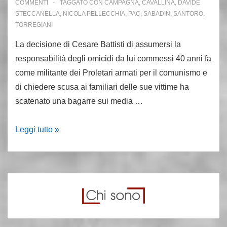
COMMENTI
TAGGATO CON
CAMPAGNA
,
CAVALLINA
,
DAVIDE
STECCANELLA
,
NICOLA PELLECCHIA
,
PAC
,
SABADIN
,
SANTORO
,
TORREGIANI
La decisione di Cesare Battisti di assumersi la
responsabilità degli omicidi da lui commessi 40 anni fa
come militante dei Proletari armati per il comunismo e
di chiedere scusa ai familiari delle sue vittime ha
scatenato una bagarre sui media …
I
Leggi tutto »
verbali
di
Battisti:
non
volevamo
uccidere