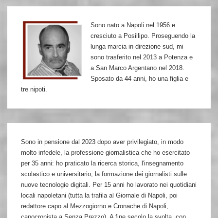
Torregiani
e
Sono nato a Napoli nel 1956 e
Sabadin
cresciuto a Posillipo. Proseguendo la
lunga marcia in direzione sud, mi
sono trasferito nel 2013 a Potenza e
a San Marco Argentano nel 2018.
Sposato da 44 anni, ho una figlia e
tre nipoti.
Sono in pensione dal 2023 dopo aver privilegiato, in modo
molto infedele, la professione giornalistica che ho esercitato
per 35 anni: ho praticato la ricerca storica, l'insegnamento
scolastico e universitario, la formazione dei giornalisti sulle
nuove tecnologie digitali. Per 15 anni ho lavorato nei quotidiani
locali napoletani (tutta la trafila al Giornale di Napoli, poi
redattore capo al Mezzogiorno e Cronache di Napoli,
capocronista a Senza Prezzo). A fine secolo la svolta, con