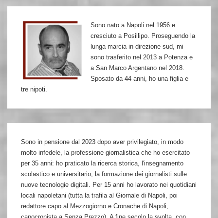
Torregiani
e
Sono nato a Napoli nel 1956 e
Sabadin
cresciuto a Posillipo. Proseguendo la
lunga marcia in direzione sud, mi
sono trasferito nel 2013 a Potenza e
a San Marco Argentano nel 2018.
Sposato da 44 anni, ho una figlia e
tre nipoti.
Sono in pensione dal 2023 dopo aver privilegiato, in modo
molto infedele, la professione giornalistica che ho esercitato
per 35 anni: ho praticato la ricerca storica, l'insegnamento
scolastico e universitario, la formazione dei giornalisti sulle
nuove tecnologie digitali. Per 15 anni ho lavorato nei quotidiani
locali napoletani (tutta la trafila al Giornale di Napoli, poi
redattore capo al Mezzogiorno e Cronache di Napoli,
capocronista a Senza Prezzo). A fine secolo la svolta, con