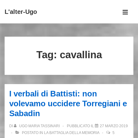
↓
L'alter-Ugo
Vai
MEN
al
Menu
contenuto
principale
principale
Tag:
cavallina
I verbali di Battisti: non
volevamo uccidere Torregiani e
Sabadin
DI
UGO MARIA TASSINARI
PUBBLICATO IL
27 MARZO 2019
POSTATO IN
LA BATTAGLIA DELLA MEMORIA
5