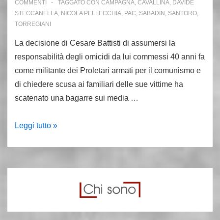
COMMENTI
TAGGATO CON
CAMPAGNA
,
CAVALLINA
,
DAVIDE
STECCANELLA
,
NICOLA PELLECCHIA
,
PAC
,
SABADIN
,
SANTORO
,
TORREGIANI
La decisione di Cesare Battisti di assumersi la
responsabilità degli omicidi da lui commessi 40 anni fa
come militante dei Proletari armati per il comunismo e
di chiedere scusa ai familiari delle sue vittime ha
scatenato una bagarre sui media …
I
Leggi tutto »
verbali
di
Battisti:
non
volevamo
uccidere