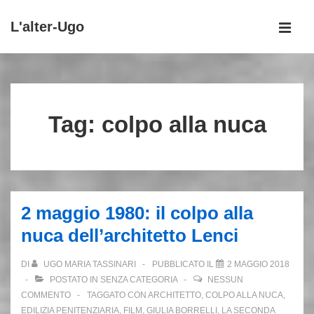
↓
L'alter-Ugo
Vai
MEN
al
Menu
contenuto
principale
principale
Tag:
colpo alla nuca
2 maggio 1980: il colpo alla
nuca dell’architetto Lenci
DI
UGO MARIA TASSINARI
PUBBLICATO IL
2 MAGGIO 2018
POSTATO IN
SENZA CATEGORIA
NESSUN
COMMENTO
TAGGATO CON
ARCHITETTO
,
COLPO ALLA NUCA
,
EDILIZIA PENITENZIARIA
,
FILM
,
GIULIA BORRELLI
,
LA SECONDA