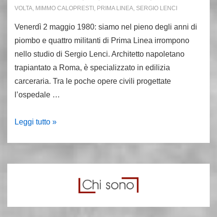
VOLTA
,
MIMMO CALOPRESTI
,
PRIMA LINEA
,
SERGIO LENCI
Venerdì 2 maggio 1980: siamo nel pieno degli anni di
piombo e quattro militanti di Prima Linea irrompono
nello studio di Sergio Lenci. Architetto napoletano
trapiantato a Roma, è specializzato in edilizia
carceraria. Tra le poche opere civili progettate
l’ospedale …
2
Leggi tutto »
maggio
1980:
il
colpo
alla
nuca
dell’architetto