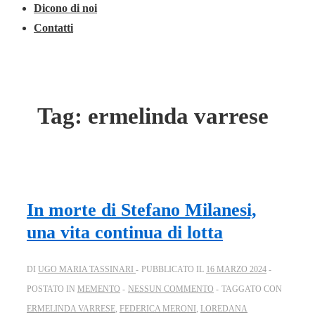
Dicono di noi
Contatti
Tag:
ermelinda varrese
In morte di Stefano Milanesi,
una vita continua di lotta
DI
UGO MARIA TASSINARI
PUBBLICATO IL
16 MARZO 2024
POSTATO IN
MEMENTO
NESSUN COMMENTO
TAGGATO CON
ERMELINDA VARRESE
,
FEDERICA MERONI
,
LOREDANA