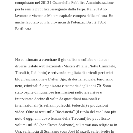
conquistato nel 2013 l’Oscar della Pubblica Amministrazione
per la sanità pubblica, assegnato dalla Ferpi. Nel 2019 ho
lavorato e vissuto a Matera capitale europea della cultura. Ho
anche lavorato con la provincia di Potenza, l'Asp 2, l'Apt
Basilicata.
Ho continuato a esercitare il giornalismo collaborando con
diverse testate web nazionali (Misteri d’Italia, Notte Criminale,
Tiscali.it, Il dubbio) e scrivendo migliaia di articoli per i miei
blog Fascinazione e L’alter Ugo, di destra radicale, terrorismo
nero, criminalità organizzata e memoria degli anni 70. Sono
stato ospite di numerose trasmissioni radiotelevisive e
intervistato decine di volte da quotidiani nazionali e
internazionali (israeliani, polacchi, tedeschi) e produzioni
video. Oltre ai testi sulla “fascisteria” (il titolo del suo libro più
noto è oggi un nuovo lemma della Treccani) ho pubblicato
volumi sul ‘68 (con Oreste Scalzone), sul terrorismo religioso in
Usa, sulla lotta di Scanzano (con José Mazzei), sulle rivolte in