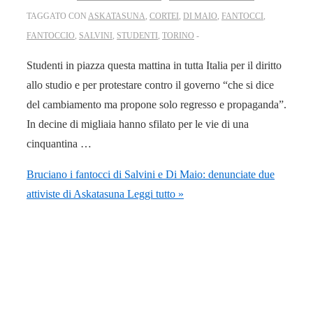
TAGGATO CON
ASKATASUNA
,
CORTEI
,
DI MAIO
,
FANTOCCI
,
FANTOCCIO
,
SALVINI
,
STUDENTI
,
TORINO
Studenti in piazza questa mattina in tutta Italia per il diritto
allo studio e per protestare contro il governo “che si dice
del cambiamento ma propone solo regresso e propaganda”.
In decine di migliaia hanno sfilato per le vie di una
cinquantina …
Bruciano i fantocci di Salvini e Di Maio: denunciate due
attiviste di Askatasuna
Leggi tutto »