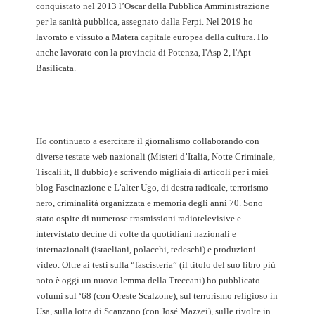
conquistato nel 2013 l’Oscar della Pubblica Amministrazione
per la sanità pubblica, assegnato dalla Ferpi. Nel 2019 ho
lavorato e vissuto a Matera capitale europea della cultura. Ho
anche lavorato con la provincia di Potenza, l'Asp 2, l'Apt
Basilicata.
Ho continuato a esercitare il giornalismo collaborando con
diverse testate web nazionali (Misteri d’Italia, Notte Criminale,
Tiscali.it, Il dubbio) e scrivendo migliaia di articoli per i miei
blog Fascinazione e L’alter Ugo, di destra radicale, terrorismo
nero, criminalità organizzata e memoria degli anni 70. Sono
stato ospite di numerose trasmissioni radiotelevisive e
intervistato decine di volte da quotidiani nazionali e
internazionali (israeliani, polacchi, tedeschi) e produzioni
video. Oltre ai testi sulla “fascisteria” (il titolo del suo libro più
noto è oggi un nuovo lemma della Treccani) ho pubblicato
volumi sul ‘68 (con Oreste Scalzone), sul terrorismo religioso in
Usa, sulla lotta di Scanzano (con José Mazzei), sulle rivolte in