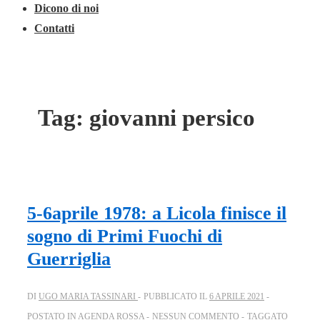
Dicono di noi
Contatti
Tag:
giovanni persico
5-6aprile 1978: a Licola finisce il
sogno di Primi Fuochi di
Guerriglia
DI
UGO MARIA TASSINARI
PUBBLICATO IL
6 APRILE 2021
POSTATO IN
AGENDA ROSSA
NESSUN COMMENTO
TAGGATO