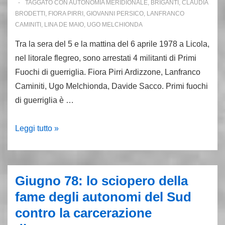
TAGGATO CON
AUTONOMIA MERIDIONALE
,
BRIGANTI
,
CLAUDIA
BRODETTI
,
FIORA PIRRI
,
GIOVANNI PERSICO
,
LANFRANCO
CAMINITI
,
LINA DE MAIO
,
UGO MELCHIONDA
Tra la sera del 5 e la mattina del 6 aprile 1978 a Licola,
nel litorale flegreo, sono arrestati 4 militanti di Primi
Fuochi di guerriglia. Fiora Pirri Ardizzone, Lanfranco
Caminiti, Ugo Melchionda, Davide Sacco. Primi fuochi
di guerriglia è …
5-
Leggi tutto »
6aprile
1978:
a
Giugno 78: lo sciopero della
Licola
fame degli autonomi del Sud
finisce
contro la carcerazione
il