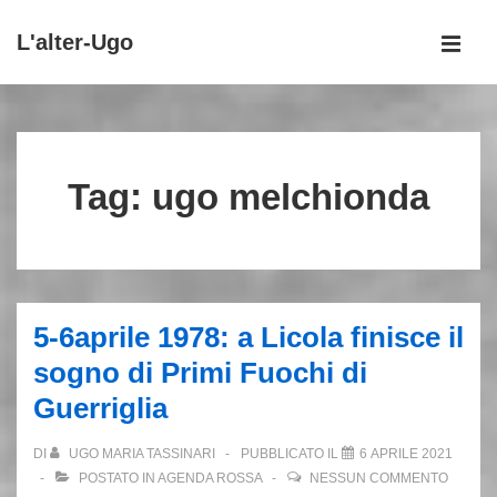
↓
L'alter-Ugo
Vai
MEN
al
Menu
contenuto
principale
principale
Tag:
ugo melchionda
5-6aprile 1978: a Licola finisce il
sogno di Primi Fuochi di
Guerriglia
DI
UGO MARIA TASSINARI
PUBBLICATO IL
6 APRILE 2021
POSTATO IN
AGENDA ROSSA
NESSUN COMMENTO