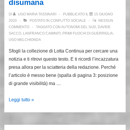
disumana
sogno
di
DI
UGO MARIA TASSINARI
PUBBLICATO IL
15 GIUGNO
Primi
2020
POSTATO IN
CONFLITTO SOCIALE
NESSUN
Fuochi
COMMENTO
TAGGATO CON
AUTONOMI DEL SUD
,
DAVIDE
di
SACCO
,
LANFRANCO CAMINITI
,
PRIMI FUOCHI DI GUERRIGLIA
,
UGO MELCHIONDA
Guerriglia
Sfogli la collezione di Lotta Continua per cercare una
notizia e ti ritrovi questo testo. E ti ricordi l’incazzatura
presa allora per la sciatteria della redazione. Perché
l’articolo è messo bene (spalla di pagina 3: posizione
di grande visibilità) ma …
Giugno
Leggi tutto »
78:
lo
sciopero