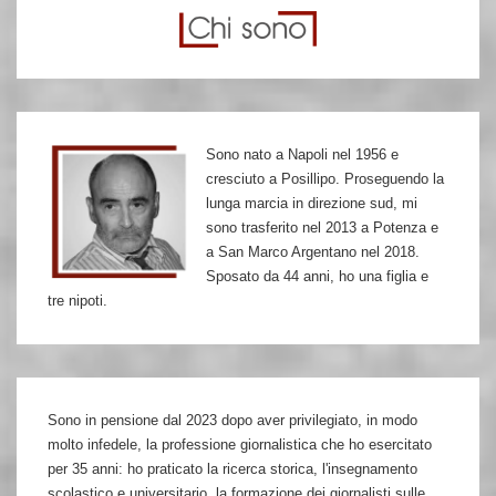
della
fame
degli
autonomi
del
Sono nato a Napoli nel 1956 e
Sud
cresciuto a Posillipo. Proseguendo la
contro
lunga marcia in direzione sud, mi
la
sono trasferito nel 2013 a Potenza e
a San Marco Argentano nel 2018.
carcerazione
Sposato da 44 anni, ho una figlia e
disumana
tre nipoti.
Sono in pensione dal 2023 dopo aver privilegiato, in modo
molto infedele, la professione giornalistica che ho esercitato
per 35 anni: ho praticato la ricerca storica, l'insegnamento
scolastico e universitario, la formazione dei giornalisti sulle