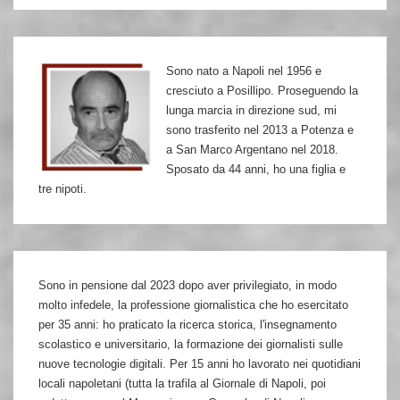
Berlino
est.
Lotta
Sono nato a Napoli nel 1956 e
di
cresciuto a Posillipo. Proseguendo la
classe
lunga marcia in direzione sud, mi
nel
sono trasferito nel 2013 a Potenza e
a San Marco Argentano nel 2018.
socialismo
Sposato da 44 anni, ho una figlia e
reale
tre nipoti.
Sono in pensione dal 2023 dopo aver privilegiato, in modo
molto infedele, la professione giornalistica che ho esercitato
per 35 anni: ho praticato la ricerca storica, l'insegnamento
scolastico e universitario, la formazione dei giornalisti sulle
nuove tecnologie digitali. Per 15 anni ho lavorato nei quotidiani
locali napoletani (tutta la trafila al Giornale di Napoli, poi