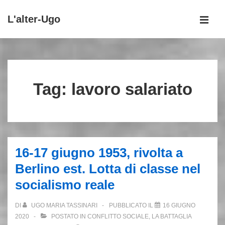
↓
L'alter-Ugo
Vai
MEN
al
Menu
contenuto
principale
principale
Tag:
lavoro salariato
16-17 giugno 1953, rivolta a
Berlino est. Lotta di classe nel
socialismo reale
DI
UGO MARIA TASSINARI
PUBBLICATO IL
16 GIUGNO
2020
POSTATO IN
CONFLITTO SOCIALE
,
LA BATTAGLIA