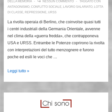
DELLA MEMORIA
NESSUN COMMENTO
TAGGATO CON
ANTAGONISMO
,
CONFLITTO SOCIALE
,
LAVORO SALARIATO
,
LOTTA
DI CLASSE
,
REPRESSIONE
,
URSS
La rivolta operaia di Berlino, che coinvolse quasi tutti
i centri industriali della Germania Orientale, avvenne
nel clima della «guerra fredda», che contrapponeva
USA e URSS. Entrambe le Potenze coprirono la rivolta
con interpretazioni del tutto menzognere e furono
poche ed esili le voci che …
16-
Leggi tutto »
17
giugno
1953,
rivolta
a