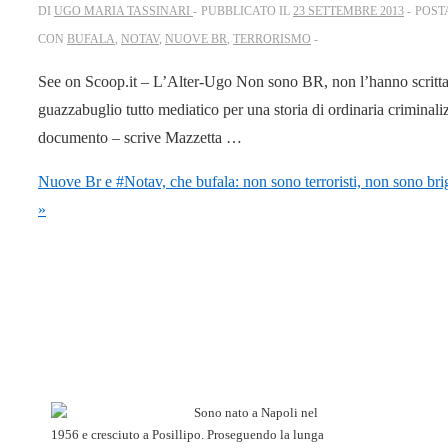
DI
UGO MARIA TASSINARI
PUBBLICATO IL
23 SETTEMBRE 2013
POST
CON
BUFALA
,
NOTAV
,
NUOVE BR
,
TERRORISMO
See on Scoop.it – L’Alter-Ugo Non sono BR, non l’hanno scritta a
guazzabuglio tutto mediatico per una storia di ordinaria criminal
documento – scrive Mazzetta …
Nuove Br e #Notav, che bufala: non sono terroristi, non sono bri
»
Sono nato a Napoli nel
1956 e cresciuto a Posillipo. Proseguendo la lunga