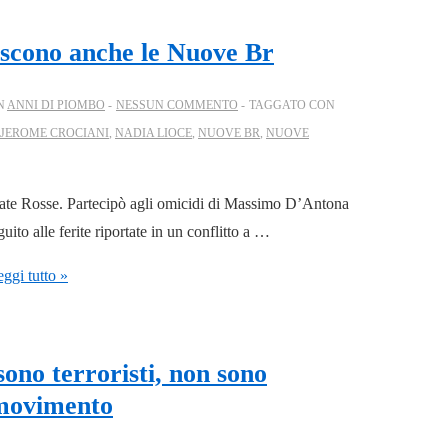
iscono anche le Nuove Br
N
ANNI DI PIOMBO
NESSUN COMMENTO
TAGGATO CON
JEROME CROCIANI
,
NADIA LIOCE
,
NUOVE BR
,
NUOVE
ate Rosse. Partecipò agli omicidi di Massimo D’Antona
ito alle ferite riportate in un conflitto a …
ggi tutto »
ono terroristi, non sono
l movimento