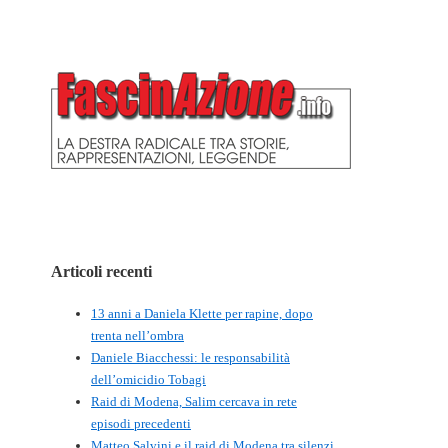
Articoli recenti
13 anni a Daniela Klette per rapine, dopo
trenta nell’ombra
Daniele Biacchessi: le responsabilità
dell’omicidio Tobagi
Raid di Modena, Salim cercava in rete
episodi precedenti
Matteo Salvini e il raid di Modena tra silenzi