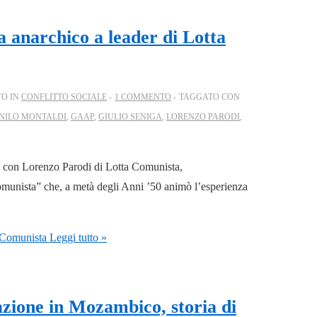
a anarchico a leader di Lotta
TO IN
CONFLITTO SOCIALE
1 COMMENTO
TAGGATO CON
NILO MONTALDI
,
GAAP
,
GIULIO SENIGA
,
LORENZO PARODI
,
re con Lorenzo Parodi di Lotta Comunista,
 comunista” che, a metà degli Anni ’50 animò l’esperienza
a Comunista
Leggi tutto »
razione in Mozambico, storia di