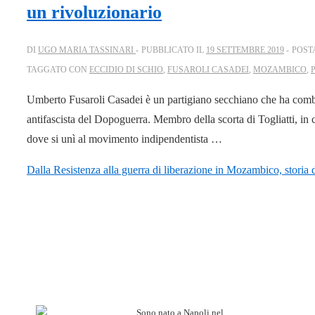
un rivoluzionario
DI
UGO MARIA TASSINARI
PUBBLICATO IL
19 SETTEMBRE 2019
POST
TAGGATO CON
ECCIDIO DI SCHIO
,
FUSAROLI CASADEI
,
MOZAMBICO
,
Umberto Fusaroli Casadei è un partigiano secchiano che ha combatt
antifascista del Dopoguerra. Membro della scorta di Togliatti, in con
dove si unì al movimento indipendentista …
Dalla Resistenza alla guerra di liberazione in Mozambico, storia 
Sono nato a Napoli nel