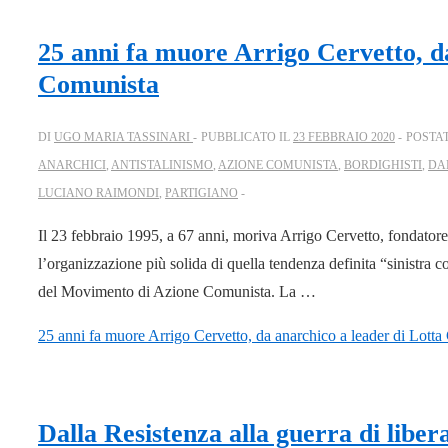
25 anni fa muore Arrigo Cervetto, d
Comunista
DI
UGO MARIA TASSINARI
PUBBLICATO IL
23 FEBBRAIO 2020
POSTA
ANARCHICI
,
ANTISTALINISMO
,
AZIONE COMUNISTA
,
BORDIGHISTI
,
DA
LUCIANO RAIMONDI
,
PARTIGIANO
Il 23 febbraio 1995, a 67 anni, moriva Arrigo Cervetto, fondato
l’organizzazione più solida di quella tendenza definita “sinistra
del Movimento di Azione Comunista. La …
25 anni fa muore Arrigo Cervetto, da anarchico a leader di Lott
Dalla Resistenza alla guerra di libe