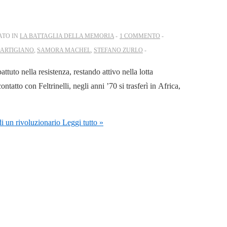
ATO IN
LA BATTAGLIA DELLA MEMORIA
1 COMMENTO
PARTIGIANO
,
SAMORA MACHEL
,
STEFANO ZURLO
uto nella resistenza, restando attivo nella lotta
tatto con Feltrinelli, negli anni ’70 si trasferì in Africa,
di un rivoluzionario
Leggi tutto »