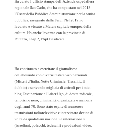
Ha curato l’ufficio stampa dell’Azienda ospedaliera
regionale San Carlo, che ha conquistato nel 2013
l’Oscar della Pubblica Amministrazione per la sanità
pubblica, assegnato dalla Ferpi. Nel 2019 ho
lavorato e vissuto a Matera capitale europea della
cultura. Ho anche lavorato con la provincia di
Potenza, l'Asp 2, l'Apt Basilicata.
Ho continuato a esercitare il giornalismo
collaborando con diverse testate web nazionali
(Misteri d’Italia, Notte Criminale, Tiscali.it, Il
dubbio) e scrivendo migliaia di articoli per i miei
blog Fascinazione e L’alter Ugo, di destra radicale,
terrorismo nero, criminalità organizzata e memoria
degli anni 70. Sono stato ospite di numerose
trasmissioni radiotelevisive e intervistato decine di
volte da quotidiani nazionali e internazionali
(israeliani, polacchi, tedeschi) e produzioni video.