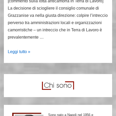
[commento sulla lotta anticamorra in Terra di Lavoro]
La decisione di sciogliere il consiglio comunale di
Grazzanise va nella giusta direzione: colpire l’intreccio
perverso tra amministrazioni locali e organizzazioni
camorristiche – un intreccio che in Terra di Lavoro è
prevalentemente …
Bravo,
Leggi tutto »
Catenacci
Sono nato a Napoli nel 1956 e