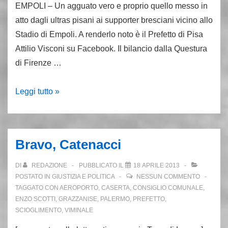
EMPOLI – Un agguato vero e proprio quello messo in
atto dagli ultras pisani ai supporter bresciani vicino allo
Stadio di Empoli. A renderlo noto è il Prefetto di Pisa
Attilio Visconi su Facebook. Il bilancio dalla Questura
di Firenze …
Agguato
Leggi tutto »
dei
Pisani
a
Bravo, Catenacci
Empoli:
7
DI
REDAZIONE
PUBBLICATO IL
18 APRILE 2013
arresti,
POSTATO IN
GIUSTIZIA E POLITICA
NESSUN COMMENTO
TAGGATO CON
AEROPORTO
,
CASERTA
,
CONSIGLIO COMUNALE
,
76
ENZO SCOTTI
,
GRAZZANISE
,
PALERMO
,
PREFETTO
,
daspo
SCIOGLIMENTO
,
VIMINALE