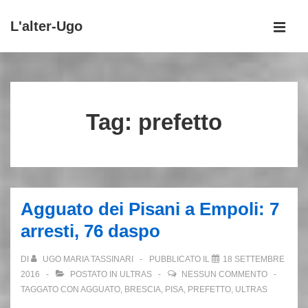
↓
L'alter-Ugo
Vai
MEN
al
Menu
contenuto
principale
principale
Tag:
prefetto
Agguato dei Pisani a Empoli: 7
arresti, 76 daspo
DI
UGO MARIA TASSINARI
PUBBLICATO IL
18 SETTEMBRE
2016
POSTATO IN
ULTRAS
NESSUN COMMENTO
TAGGATO CON
AGGUATO
,
BRESCIA
,
PISA
,
PREFETTO
,
ULTRAS