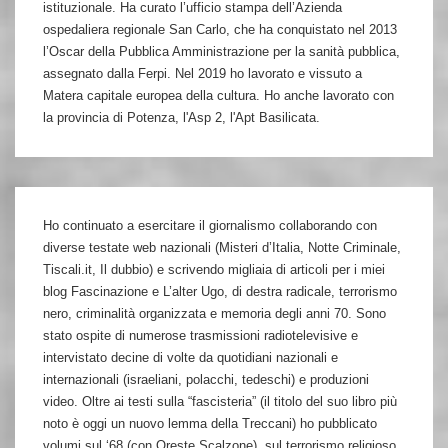
istituzionale. Ha curato l’ufficio stampa dell’Azienda
ospedaliera regionale San Carlo, che ha conquistato nel 2013
l’Oscar della Pubblica Amministrazione per la sanità pubblica,
assegnato dalla Ferpi. Nel 2019 ho lavorato e vissuto a
Matera capitale europea della cultura. Ho anche lavorato con
la provincia di Potenza, l'Asp 2, l'Apt Basilicata.
Ho continuato a esercitare il giornalismo collaborando con
diverse testate web nazionali (Misteri d’Italia, Notte Criminale,
Tiscali.it, Il dubbio) e scrivendo migliaia di articoli per i miei
blog Fascinazione e L’alter Ugo, di destra radicale, terrorismo
nero, criminalità organizzata e memoria degli anni 70. Sono
stato ospite di numerose trasmissioni radiotelevisive e
intervistato decine di volte da quotidiani nazionali e
internazionali (israeliani, polacchi, tedeschi) e produzioni
video. Oltre ai testi sulla “fascisteria” (il titolo del suo libro più
noto è oggi un nuovo lemma della Treccani) ho pubblicato
volumi sul ‘68 (con Oreste Scalzone), sul terrorismo religioso