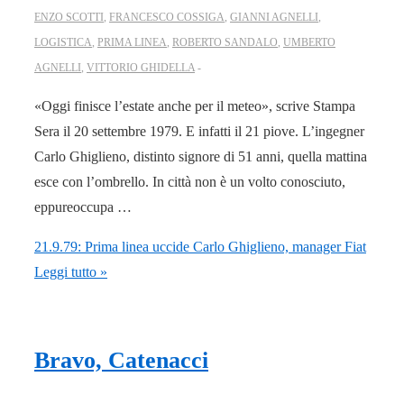
ENZO SCOTTI
,
FRANCESCO COSSIGA
,
GIANNI AGNELLI
,
LOGISTICA
,
PRIMA LINEA
,
ROBERTO SANDALO
,
UMBERTO
AGNELLI
,
VITTORIO GHIDELLA
«Oggi finisce l’estate anche per il meteo», scrive Stampa
Sera il 20 settembre 1979. E infatti il 21 piove. L’ingegner
Carlo Ghiglieno, distinto signore di 51 anni, quella mattina
esce con l’ombrello. In città non è un volto conosciuto,
eppureoccupa …
21.9.79: Prima linea uccide Carlo Ghiglieno, manager Fiat
Leggi tutto »
Bravo, Catenacci