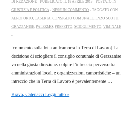
DI
REDAZIONE
PUBBLICATO IL
18 APRILE 2013
POSTATO IN
GIUSTIZIA E POLITICA
NESSUN COMMENTO
TAGGATO CON
AEROPORTO
,
CASERTA
,
CONSIGLIO COMUNALE
,
ENZO SCOTTI
,
GRAZZANISE
,
PALERMO
,
PREFETTO
,
SCIOGLIMENTO
,
VIMINALE
[commento sulla lotta anticamorra in Terra di Lavoro] La
decisione di sciogliere il consiglio comunale di Grazzanise
va nella giusta direzione: colpire l’intreccio perverso tra
amministrazioni locali e organizzazioni camorristiche – un
intreccio che in Terra di Lavoro è prevalentemente …
Bravo, Catenacci
Leggi tutto »