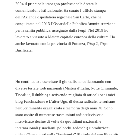
2004 il principale impegno professionale è stata la
comunicazione istituzionale. Ha curato l’ufficio stampa
dell’Azienda ospedaliera regionale San Carlo, che ha
conquistato nel 2013 l’Oscar della Pubblica Amministrazione
per la sanità pubblica, assegnato dalla Ferpi. Nel 2019 ho
lavorato e vissuto a Matera capitale europea della cultura. Ho
anche lavorato con la provincia di Potenza, l'Asp 2, l'Apt
Basilicata.
Ho continuato a esercitare il giornalismo collaborando con
diverse testate web nazionali (Misteri d’Italia, Notte Criminale,
Tiscali.it, Il dubbio) e scrivendo migliaia di articoli per i miei
blog Fascinazione e L’alter Ugo, di destra radicale, terrorismo
nero, criminalità organizzata e memoria degli anni 70. Sono
stato ospite di numerose trasmissioni radiotelevisive e
intervistato decine di volte da quotidiani nazionali e
internazionali (israeliani, polacchi, tedeschi) e produzioni
video. Oltre ai testi sulla “fascisteria” (il titolo del suo libro più