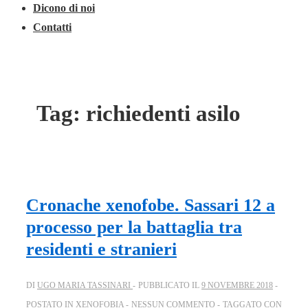
Dicono di noi
Contatti
Tag:
richiedenti asilo
Cronache xenofobe. Sassari 12 a
processo per la battaglia tra
residenti e stranieri
DI
UGO MARIA TASSINARI
PUBBLICATO IL
9 NOVEMBRE 2018
POSTATO IN
XENOFOBIA
NESSUN COMMENTO
TAGGATO CON