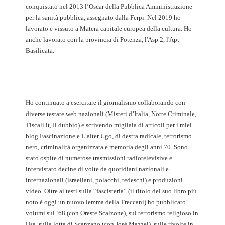
conquistato nel 2013 l’Oscar della Pubblica Amministrazione
per la sanità pubblica, assegnato dalla Ferpi. Nel 2019 ho
lavorato e vissuto a Matera capitale europea della cultura. Ho
anche lavorato con la provincia di Potenza, l'Asp 2, l'Apt
Basilicata.
Ho continuato a esercitare il giornalismo collaborando con
diverse testate web nazionali (Misteri d’Italia, Notte Criminale,
Tiscali.it, Il dubbio) e scrivendo migliaia di articoli per i miei
blog Fascinazione e L’alter Ugo, di destra radicale, terrorismo
nero, criminalità organizzata e memoria degli anni 70. Sono
stato ospite di numerose trasmissioni radiotelevisive e
intervistato decine di volte da quotidiani nazionali e
internazionali (israeliani, polacchi, tedeschi) e produzioni
video. Oltre ai testi sulla “fascisteria” (il titolo del suo libro più
noto è oggi un nuovo lemma della Treccani) ho pubblicato
volumi sul ‘68 (con Oreste Scalzone), sul terrorismo religioso in
Usa, sulla lotta di Scanzano (con José Mazzei), sulle rivolte in