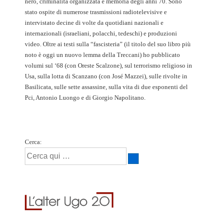
nero, criminalità organizzata e memoria degli anni 70. Sono
stato ospite di numerose trasmissioni radiotelevisive e
intervistato decine di volte da quotidiani nazionali e
internazionali (israeliani, polacchi, tedeschi) e produzioni
video. Oltre ai testi sulla “fascisteria” (il titolo del suo libro più
noto è oggi un nuovo lemma della Treccani) ho pubblicato
volumi sul ‘68 (con Oreste Scalzone), sul terrorismo religioso in
Usa, sulla lotta di Scanzano (con José Mazzei), sulle rivolte in
Basilicata, sulle sette assassine, sulla vita di due esponenti del
Pci, Antonio Luongo e di Giorgio Napolitano.
Cerca: