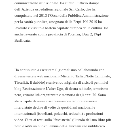
comunicazione istituzionale. Ha curato l’ufficio stampa
dell’Azienda ospedaliera regionale San Carlo, che ha
conquistato nel 2013 l’Oscar della Pubblica Amministrazione
per la sanità pubblica, assegnato dalla Ferpi. Nel 2019 ho
lavorato e vissuto a Matera capitale europea della cultura. Ho
anche lavorato con la provincia di Potenza, l'Asp 2, l'Apt
Basilicata.
Ho continuato a esercitare il giornalismo collaborando con
diverse testate web nazionali (Misteri d’Italia, Notte Criminale,
Tiscali.it, Il dubbio) e scrivendo migliaia di articoli per i miei
blog Fascinazione e L’alter Ugo, di destra radicale, terrorismo
nero, criminalità organizzata e memoria degli anni 70. Sono
stato ospite di numerose trasmissioni radiotelevisive e
intervistato decine di volte da quotidiani nazionali e
internazionali (israeliani, polacchi, tedeschi) e produzioni
video. Oltre ai testi sulla “fascisteria” (il titolo del suo libro più
noto è oggi un nuovo lemma della Treccani) ho pubblicato