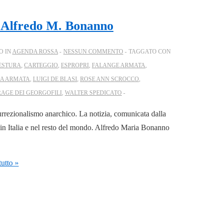
o Alfredo M. Bonanno
O IN
AGENDA ROSSA
NESSUN COMMENTO
TAGGATO CON
ESTURA
,
CARTEGGIO
,
ESPROPRI
,
FALANGE ARMATA
,
IA ARMATA
,
LUIGI DE BLASI
,
ROSE ANN SCROCCO
,
RAGE DEI GEORGOFILI
,
WALTER SPEDICATO
nsurrezionalismo anarchico. La notizia, comunicata dalla
in Italia e nel resto del mondo. Alfredo Maria Bonanno
utto »