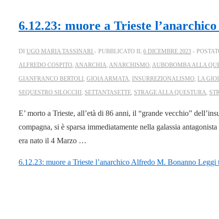
6.12.23: muore a Trieste l’anarchic
DI
UGO MARIA TASSINARI
PUBBLICATO IL
6 DICEMBRE 2023
POSTAT
ALFREDO COSPITO
,
ANARCHIA
,
ANARCHISMO
,
AUBOBOMBA ALLA QU
GIANFRANCO BERTOLI
,
GIOIA ARMATA
,
INSURREZIONALISMO
,
LA GIO
SEQUESTRO SILOCCHI
,
SETTANTASETTE
,
STRAGE ALLA QUESTURA
,
ST
E’ morto a Trieste, all’età di 86 anni, il “grande vecchio” dell’i
compagna, si è sparsa immediatamente nella galassia antagonista 
era nato il 4 Marzo …
6.12.23: muore a Trieste l’anarchico Alfredo M. Bonanno
Leggi t