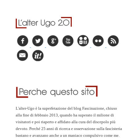
L'alter-Ugo è la superfetazione del blog Fascinazione, chiuso
alla fine di febbraio 2013, quando ha superato il milione di
visitatori e poi riaperto e affidato alla cura del discepolo più
devoto. Perché 25 anni di ricerca e osservazione sulla fascisteria
bastano e avanzano anche a un maniaco compulsivo come me.