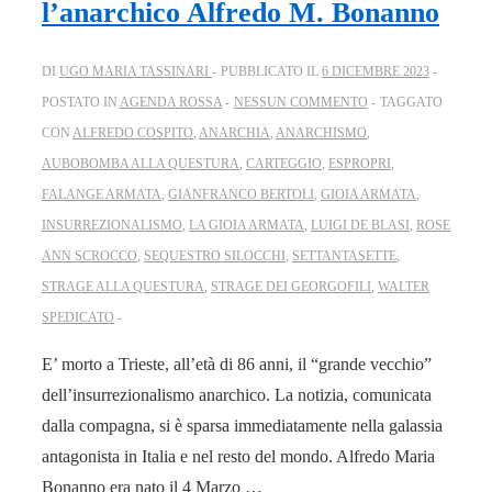
l’anarchico Alfredo M. Bonanno
DI
UGO MARIA TASSINARI
PUBBLICATO IL
6 DICEMBRE 2023
POSTATO IN
AGENDA ROSSA
NESSUN COMMENTO
TAGGATO
CON
ALFREDO COSPITO
,
ANARCHIA
,
ANARCHISMO
,
AUBOBOMBA ALLA QUESTURA
,
CARTEGGIO
,
ESPROPRI
,
FALANGE ARMATA
,
GIANFRANCO BERTOLI
,
GIOIA ARMATA
,
INSURREZIONALISMO
,
LA GIOIA ARMATA
,
LUIGI DE BLASI
,
ROSE
ANN SCROCCO
,
SEQUESTRO SILOCCHI
,
SETTANTASETTE
,
STRAGE ALLA QUESTURA
,
STRAGE DEI GEORGOFILI
,
WALTER
SPEDICATO
E’ morto a Trieste, all’età di 86 anni, il “grande vecchio”
dell’insurrezionalismo anarchico. La notizia, comunicata
dalla compagna, si è sparsa immediatamente nella galassia
antagonista in Italia e nel resto del mondo. Alfredo Maria
Bonanno era nato il 4 Marzo …