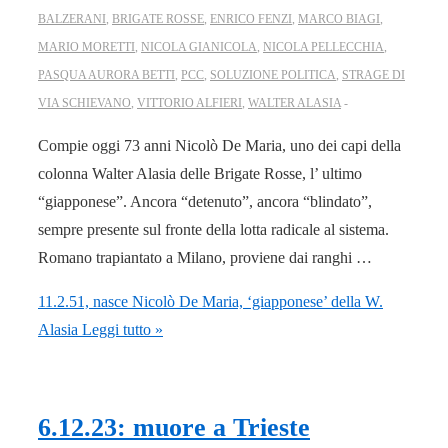
BALZERANI
,
BRIGATE ROSSE
,
ENRICO FENZI
,
MARCO BIAGI
,
MARIO MORETTI
,
NICOLA GIANICOLA
,
NICOLA PELLECCHIA
,
PASQUA AURORA BETTI
,
PCC
,
SOLUZIONE POLITICA
,
STRAGE DI
VIA SCHIEVANO
,
VITTORIO ALFIERI
,
WALTER ALASIA
Compie oggi 73 anni Nicolò De Maria, uno dei capi della
colonna Walter Alasia delle Brigate Rosse, l’ ultimo
“giapponese”. Ancora “detenuto”, ancora “blindato”,
sempre presente sul fronte della lotta radicale al sistema.
Romano trapiantato a Milano, proviene dai ranghi …
11.2.51, nasce Nicolò De Maria, ‘giapponese’ della W.
Alasia
Leggi tutto »
6.12.23: muore a Trieste