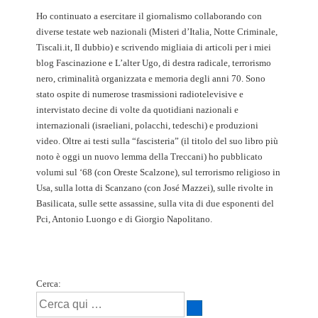
Ho continuato a esercitare il giornalismo collaborando con
diverse testate web nazionali (Misteri d’Italia, Notte Criminale,
Tiscali.it, Il dubbio) e scrivendo migliaia di articoli per i miei
blog Fascinazione e L’alter Ugo, di destra radicale, terrorismo
nero, criminalità organizzata e memoria degli anni 70. Sono
stato ospite di numerose trasmissioni radiotelevisive e
intervistato decine di volte da quotidiani nazionali e
internazionali (israeliani, polacchi, tedeschi) e produzioni
video. Oltre ai testi sulla “fascisteria” (il titolo del suo libro più
noto è oggi un nuovo lemma della Treccani) ho pubblicato
volumi sul ‘68 (con Oreste Scalzone), sul terrorismo religioso in
Usa, sulla lotta di Scanzano (con José Mazzei), sulle rivolte in
Basilicata, sulle sette assassine, sulla vita di due esponenti del
Pci, Antonio Luongo e di Giorgio Napolitano.
Cerca: