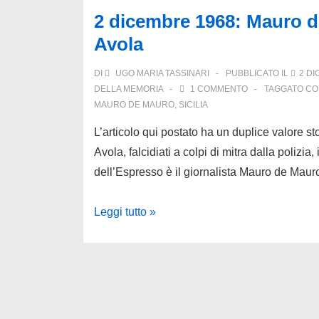
2 dicembre 1968: Mauro d
Avola
DI
UGO MARIA TASSINARI
PUBBLICATO IL
2 DI
DELLA MEMORIA
1 COMMENTO
TAGGATO C
MAURO DE MAURO
,
SICILIA
L’articolo qui postato ha un duplice valore st
Avola, falcidiati a colpi di mitra dalla polizi
dell’Espresso è il giornalista Mauro de Mau
2
Leggi tutto »
dicembre
1968:
Mauro
de
Mauro