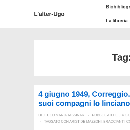
↓
Secondary
Menu
Biobibliogr
Vai
Navigation
principale
L'alter-Ugo
al
La libreria
contenuto
principale
Tag
4 giugno 1949, Correggio
suoi compagni lo linciano
DI
UGO MARIA TASSINARI
PUBBLICATO IL
4 GI
TAGGATO CON
ARISTIDE MAZZONI
,
BRACCIANTI
,
C