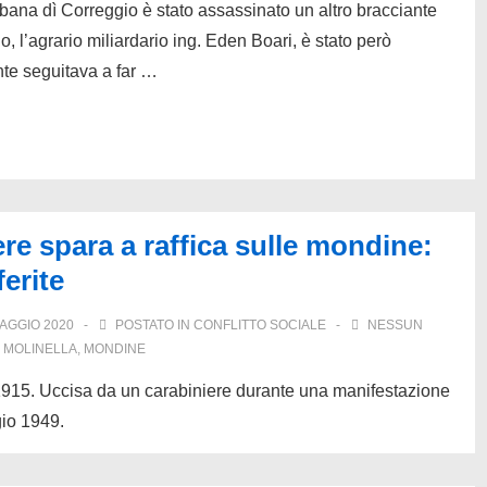
ana dì Correggio è stato assassinato un altro bracciante
no, l’agrario miliardario ing. Eden Boari, è stato però
nte seguitava a far …
re spara a raffica sulle mondine:
erite
AGGIO 2020
POSTATO IN
CONFLITTO SOCIALE
NESSUN
,
MOLINELLA
,
MONDINE
1915. Uccisa da un carabiniere durante una manifestazione
gio 1949.