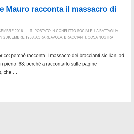
e Mauro racconta il massacro di
CEMBRE 2018
POSTATO IN
CONFLITTO SOCIALE
,
LA BATTAGLIA
ON
2DICEMBRE 1968
,
AGRARI
,
AVOLA
,
BRACCIANTI
,
COSA NOSTRA
,
orico: perché racconta il massacro dei braccianti siciliani ad
a, in pieno ’68; perché a raccontarlo sulle pagine
ro, che …