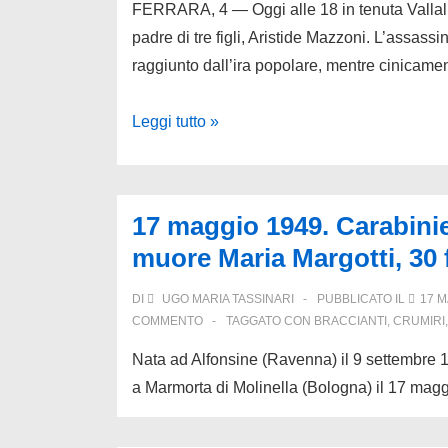
FERRARA, 4 — Oggi alle 18 in tenuta Vallalb
padre di tre figli, Aristide Mazzoni. L’assassi
raggiunto dall’ira popolare, mentre cinicame
4
Leggi tutto »
giugno
1949,
Correggio.
17 maggio 1949. Carabinie
Agrario
muore Maria Margotti, 30 f
ammazza
bracciante
DI
UGO MARIA TASSINARI
PUBBLICATO IL
17 M
i
COMMENTO
TAGGATO CON
BRACCIANTI
,
CRUMIRI
suoi
Nata ad Alfonsine (Ravenna) il 9 settembre 
compagni
a Marmorta di Molinella (Bologna) il 17 mag
lo
linciano