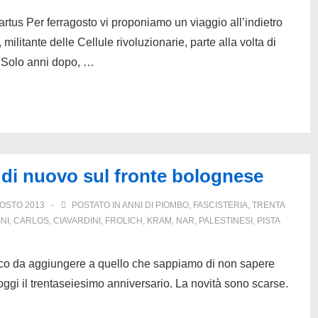
rtus Per ferragosto vi proponiamo un viaggio all’indietro
litante delle Cellule rivoluzionarie, parte alla volta di
. Solo anni dopo, …
a di nuovo sul fronte bolognese
OSTO 2013
POSTATO IN
ANNI DI PIOMBO
,
FASCISTERIA
,
TRENTA
NI
,
CARLOS
,
CIAVARDINI
,
FROLICH
,
KRAM
,
NAR
,
PALESTINESI
,
PISTA
oco da aggiungere a quello che sappiamo di non sapere
 oggi il trentaseiesimo anniversario. La novità sono scarse.