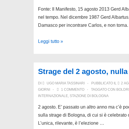
Fonte: Il Manifesto, 15 agosto 2013 Gerd Alba
nel tempo. Nel dicembre 1987 Gerd Albartus, mi
Damasco per incontrare Carlos, e non torna
Thomas
Leggi tutto »
Kram:
“Albartus,
un
Strage del 2 agosto, null
nostro
compagno
DI
UGO MARIA TASSINARI
PUBBLICATO IL
2 AG
ucciso
GIORNI
1 COMMENTO
TAGGATO CON
BOLDRI
INTERNAZIONALE
,
STAZIONE DI BOLOGNA
da
Carlos”
2 agosto. E’ passato un altro anno ma c’è p
sulla strage di Bologna, di cui si è celebrato
L’unica, rilevante, è l’elezione …