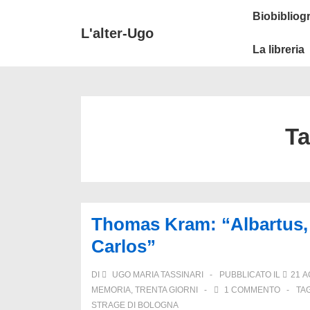
↓
Secondary
Menu
Biobibliogr
Vai
Navigation
principale
L'alter-Ugo
al
La libreria
contenuto
principale
T
Thomas Kram: “Albartus,
Carlos”
DI
UGO MARIA TASSINARI
PUBBLICATO IL
21 A
MEMORIA
,
TRENTA GIORNI
1 COMMENTO
TA
STRAGE DI BOLOGNA