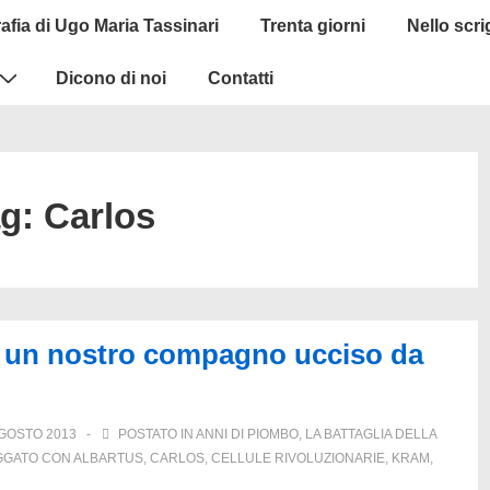
afia di Ugo Maria Tassinari
Trenta giorni
Nello scr
Dicono di noi
Contatti
ag:
Carlos
 un nostro compagno ucciso da
GOSTO 2013
POSTATO IN
ANNI DI PIOMBO
,
LA BATTAGLIA DELLA
GGATO CON
ALBARTUS
,
CARLOS
,
CELLULE RIVOLUZIONARIE
,
KRAM
,