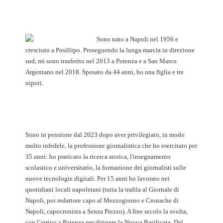
Sono nato a Napoli nel 1956 e
cresciuto a Posillipo. Proseguendo la lunga marcia in direzione
sud, mi sono trasferito nel 2013 a Potenza e a San Marco
Argentano nel 2018. Sposato da 44 anni, ho una figlia e tre
nipoti.
Sono in pensione dal 2023 dopo aver privilegiato, in modo
molto infedele, la professione giornalistica che ho esercitato per
35 anni: ho praticato la ricerca storica, l'insegnamento
scolastico e universitario, la formazione dei giornalisti sulle
nuove tecnologie digitali. Per 15 anni ho lavorato nei
quotidiani locali napoletani (tutta la trafila al Giornale di
Napoli, poi redattore capo al Mezzogiorno e Cronache di
Napoli, capocronista a Senza Prezzo). A fine secolo la svolta,
con l’arrivo a Potenza per dirigere la Nuova Basilicata. Dal