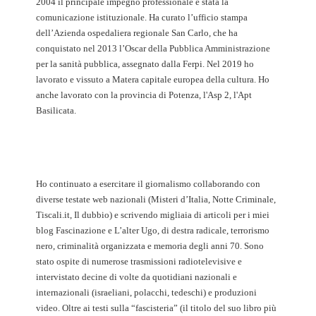
2004 il principale impegno professionale è stata la
comunicazione istituzionale. Ha curato l’ufficio stampa
dell’Azienda ospedaliera regionale San Carlo, che ha
conquistato nel 2013 l’Oscar della Pubblica Amministrazione
per la sanità pubblica, assegnato dalla Ferpi. Nel 2019 ho
lavorato e vissuto a Matera capitale europea della cultura. Ho
anche lavorato con la provincia di Potenza, l'Asp 2, l'Apt
Basilicata.
Ho continuato a esercitare il giornalismo collaborando con
diverse testate web nazionali (Misteri d’Italia, Notte Criminale,
Tiscali.it, Il dubbio) e scrivendo migliaia di articoli per i miei
blog Fascinazione e L’alter Ugo, di destra radicale, terrorismo
nero, criminalità organizzata e memoria degli anni 70. Sono
stato ospite di numerose trasmissioni radiotelevisive e
intervistato decine di volte da quotidiani nazionali e
internazionali (israeliani, polacchi, tedeschi) e produzioni
video. Oltre ai testi sulla “fascisteria” (il titolo del suo libro più