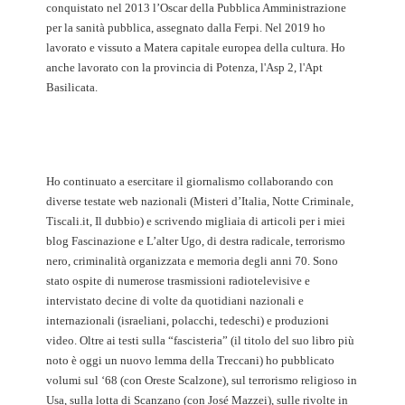
conquistato nel 2013 l’Oscar della Pubblica Amministrazione
per la sanità pubblica, assegnato dalla Ferpi. Nel 2019 ho
lavorato e vissuto a Matera capitale europea della cultura. Ho
anche lavorato con la provincia di Potenza, l'Asp 2, l'Apt
Basilicata.
Ho continuato a esercitare il giornalismo collaborando con
diverse testate web nazionali (Misteri d’Italia, Notte Criminale,
Tiscali.it, Il dubbio) e scrivendo migliaia di articoli per i miei
blog Fascinazione e L’alter Ugo, di destra radicale, terrorismo
nero, criminalità organizzata e memoria degli anni 70. Sono
stato ospite di numerose trasmissioni radiotelevisive e
intervistato decine di volte da quotidiani nazionali e
internazionali (israeliani, polacchi, tedeschi) e produzioni
video. Oltre ai testi sulla “fascisteria” (il titolo del suo libro più
noto è oggi un nuovo lemma della Treccani) ho pubblicato
volumi sul ‘68 (con Oreste Scalzone), sul terrorismo religioso in
Usa, sulla lotta di Scanzano (con José Mazzei), sulle rivolte in