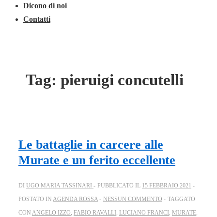
Dicono di noi
Contatti
Tag:
pieruigi concutelli
Le battaglie in carcere alle
Murate e un ferito eccellente
DI
UGO MARIA TASSINARI
PUBBLICATO IL
15 FEBBRAIO 2021
POSTATO IN
AGENDA ROSSA
NESSUN COMMENTO
TAGGATO
CON
ANGELO IZZO
,
FABIO RAVALLI
,
LUCIANO FRANCI
,
MURATE
,