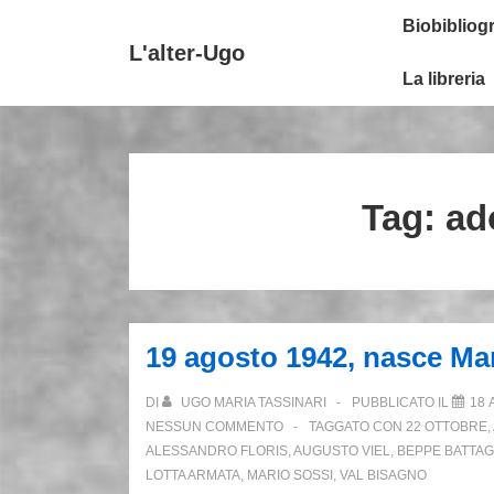
↓
Secondary
Menu
Biobibliogr
Vai
Navigation
principale
L'alter-Ugo
al
La libreria
contenuto
principale
Tag:
ad
19 agosto 1942, nasce Mar
DI
UGO MARIA TASSINARI
PUBBLICATO IL
18 
NESSUN COMMENTO
TAGGATO CON
22 OTTOBRE
,
ALESSANDRO FLORIS
,
AUGUSTO VIEL
,
BEPPE BATTAG
LOTTA ARMATA
,
MARIO SOSSI
,
VAL BISAGNO