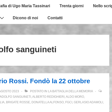
afia di Ugo Maria Tassinari
Trenta giorni
Nello scr
Dicono di noi
Contatti
olfo sanguineti
io Rossi. Fondò la 22 ottobre
AGOSTO 2023
POSTATO IN
LA BATTAGLIA DELLA MEMORIA
ADOLFO SANGUINETI
,
ALBERTO REDIGHIERI
,
ALDO MORO
,
LIA
,
BRIGATE ROSSE
,
DONATELLA ALFONSO
,
FGCI
,
GERLASIO ADAMOLI
,