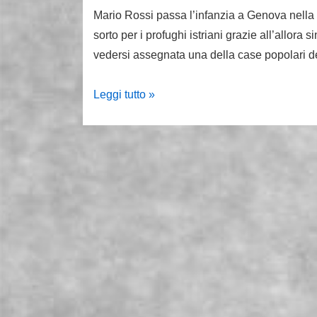
Mario Rossi passa l’infanzia a Genova nella 
sorto per i profughi istriani grazie all’allora
vedersi assegnata una della case popolari 
19
Leggi tutto »
agosto
1942,
nasce
Mario
Rossi.
Fondò
la
22
ottobre